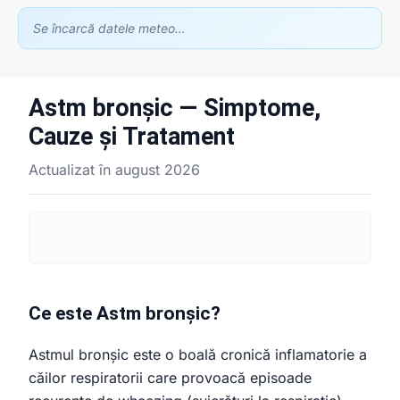
Se încarcă datele meteo…
Astm bronșic — Simptome,
Asistent GhidClinic
Cauze și Tratament
Vă ajutăm să găsiți medicul sau clinica potrivită
Actualizat în august 2026
Ești medic sau ai o clinică medicală?
Apari în recomandările noastre — scrie-ne la
contact@ghidclinic.ro
Bună! Spuneți-mi ce căutați — un medic sau o clinică — și vă
ajut.
Ce este Astm bronșic?
Toate
Doar medici
Doar clinici
Astmul bronșic este o boală cronică inflamatorie a
Încercați:
căilor respiratorii care provoacă episoade
caut cardiolog în Cluj
mă doare burta, ce medic îmi recomandați?