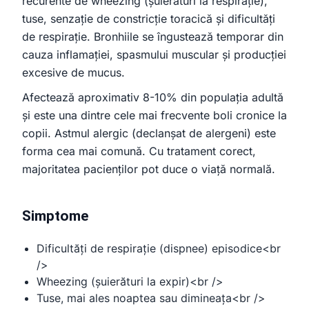
recurente de wheezing (șuierături la respirație),
clinică stomatologie pentru copii
tuse, senzație de constricție toracică și dificultăți
de respirație. Bronhiile se îngustează temporar din
cauza inflamației, spasmului muscular și producției
excesive de mucus.
Afectează aproximativ 8-10% din populația adultă
și este una dintre cele mai frecvente boli cronice la
copii. Astmul alergic (declanșat de alergeni) este
forma cea mai comună. Cu tratament corect,
majoritatea pacienților pot duce o viață normală.
Simptome
Dificultăți de respirație (dispnee) episodice<br
/>
Wheezing (șuierături la expir)<br />
Tuse, mai ales noaptea sau dimineața<br />