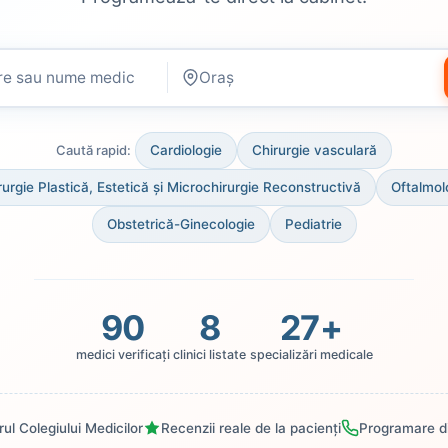
sau nume medic
Oraș
Cardiologie
Chirurgie vasculară
Caută rapid:
rurgie Plastică, Estetică și Microchirurgie Reconstructivă
Oftalmol
Obstetrică-Ginecologie
Pediatrie
90
8
27+
medici verificați
clinici listate
specializări medicale
trul Colegiului Medicilor
Recenzii reale de la pacienți
Programare di