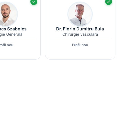
acs Szabolcs
Dr. Florin Dumitru Buia
gie Generală
Chirurgie vasculară
rofil nou
Profil nou