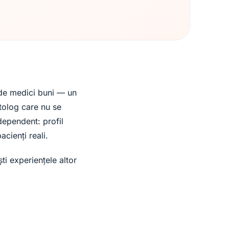
 de medici buni — un
tolog care nu se
dependent: profil
acienți reali.
ti experiențele altor