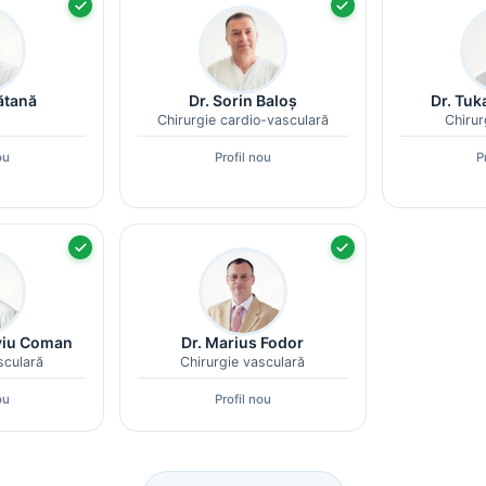
Cătană
Dr. Sorin Baloș
Dr. Tuk
Chirurgie cardio-vasculară
Chirur
ou
Profil nou
P
aviu Coman
Dr. Marius Fodor
sculară
Chirurgie vasculară
ou
Profil nou