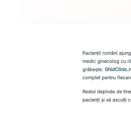
Pacienții români ajun
medic ginecolog cu ră
grăbește.
GhidClinic.
complet pentru fiecare 
Restul depinde de tine
pacienți și să asculți