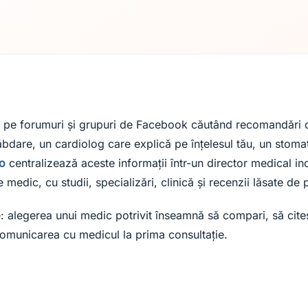
g pe forumuri și grupuri de Facebook căutând recomandări
bdare, un cardiolog care explică pe înțelesul tău, un stoma
ro
centralizează aceste informații într-un director medical in
medic, cu studii, specializări, clinică și recenzii lăsate de p
: alegerea unui medic potrivit înseamnă să compari, să citeș
 comunicarea cu medicul la prima consultație.