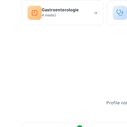
Gastroenterologie
→
4 medici
Profile no