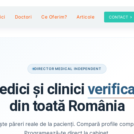
ici
Doctori
Ce Oferim?
Articole
CONTACT
DIRECTOR MEDICAL INDEPENDENT
dici și clinici
verific
din toată România
ște păreri reale de la pacienți. Compară profile comp
Programează-te direct la cabinet.