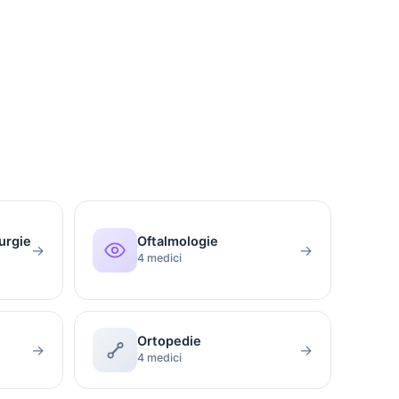
urgie
Oftalmologie
→
→
4 medici
Ortopedie
→
→
4 medici