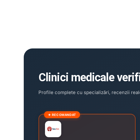
Clinici medicale verif
Profile complete cu specializări, recenzii reale
★ RECOMANDAT