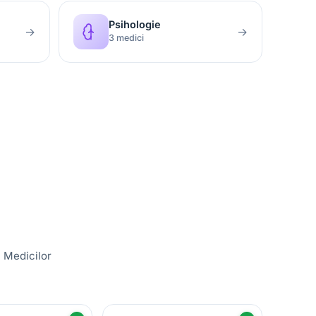
Psihologie
→
→
3 medici
i Medicilor