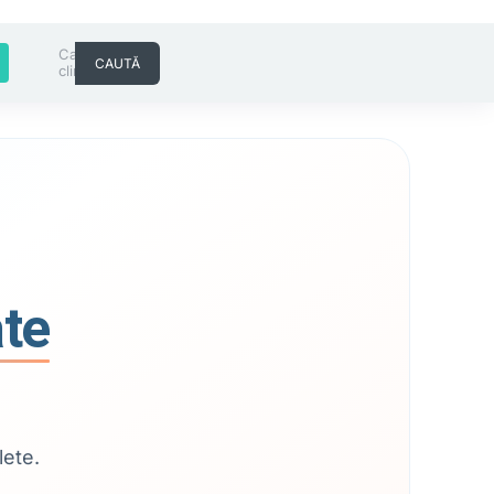
Cauta
CAUTĂ
clinica/doctor
ate
lete.