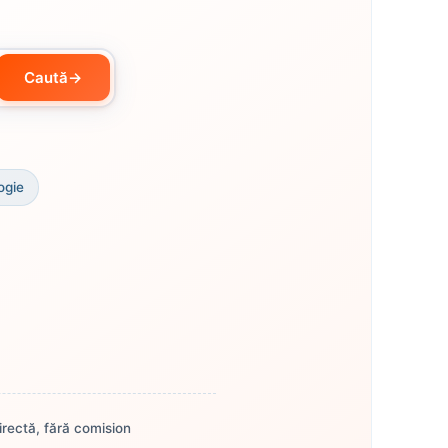
Caută
→
ogie
rectă, fără comision