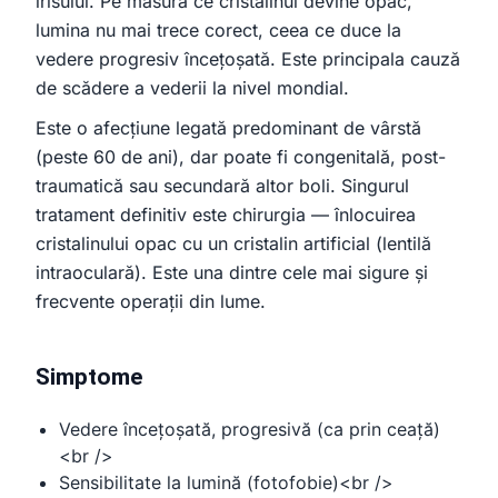
irisului. Pe măsură ce cristalinul devine opac,
clinică stomatologie pentru copii
lumina nu mai trece corect, ceea ce duce la
vedere progresiv încețoșată. Este principala cauză
de scădere a vederii la nivel mondial.
Este o afecțiune legată predominant de vârstă
(peste 60 de ani), dar poate fi congenitală, post-
traumatică sau secundară altor boli. Singurul
tratament definitiv este chirurgia — înlocuirea
cristalinului opac cu un cristalin artificial (lentilă
intraoculară). Este una dintre cele mai sigure și
frecvente operații din lume.
Simptome
Vedere încețoșată, progresivă (ca prin ceață)
<br />
Sensibilitate la lumină (fotofobie)<br />