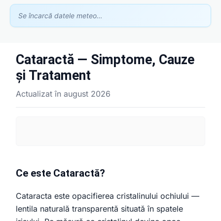
Se încarcă datele meteo…
Cataractă — Simptome, Cauze
Asistent GhidClinic
și Tratament
Vă ajutăm să găsiți medicul sau clinica potrivită
Actualizat în august 2026
Ești medic sau ai o clinică medicală?
Apari în recomandările noastre — scrie-ne la
contact@ghidclinic.ro
Bună! Spuneți-mi ce căutați — un medic sau o clinică — și vă
ajut.
Ce este Cataractă?
Toate
Doar medici
Doar clinici
Cataracta este opacifierea cristalinului ochiului —
Încercați:
lentila naturală transparentă situată în spatele
caut cardiolog în Cluj
mă doare burta, ce medic îmi recomandați?