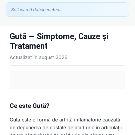
Se încarcă datele meteo…
Gută — Simptome, Cauze și
Asistent GhidClinic
Tratament
Vă ajutăm să găsiți medicul sau clinica potrivită
Actualizat în august 2026
Ești medic sau ai o clinică medicală?
Apari în recomandările noastre — scrie-ne la
contact@ghidclinic.ro
Bună! Spuneți-mi ce căutați — un medic sau o clinică — și vă
ajut.
Ce este Gută?
Toate
Doar medici
Doar clinici
Guta este o formă de artrită inflamatorie cauzată
Încercați:
de depunerea de cristale de acid uric în articulații.
caut cardiolog în Cluj
mă doare burta, ce medic îmi recomandați?