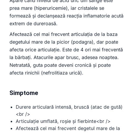
Apare când nivelul de acid uric din sânge este
clinică stomatologie pentru copii
prea mare (hiperuricemie), iar cristalele se
formează și declanșează reacția inflamatorie acută
extrem de dureroasă.
Afectează cel mai frecvent articulația de la baza
degetului mare de la picior (podagra), dar poate
afecta orice articulație. Este de 4 ori mai frecventă
la bărbați. Atacurile apar brusc, adesea noaptea.
Netratată, guta poate deveni cronică și poate
afecta rinichii (nefrolitiaza urică).
Simptome
Durere articulară intensă, bruscă (atac de gută)
<br />
Articulație umflată, roșie și fierbinte<br />
Afectează cel mai frecvent degetul mare de la