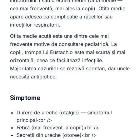
înotătorului”) sau urechea medie (otita medie —
clinică stomatologie pentru copii
cea mai frecventă, mai ales la copii). Otita medie
apare adesea ca complicație a răcelilor sau
infecțiilor respiratorii.
Otita medie acută este una dintre cele mai
frecvente motive de consultare pediatrică. La
copii, trompa lui Eustachio este mai scurtă și mai
orizontală, ceea ce facilitează infecțiile.
Majoritatea cazurilor se rezolvă spontan, dar unele
necesită antibiotice.
Simptome
Durere de ureche (otalgie) — simptomul
principal<br />
Febră (mai frecvent la copii)<br />
Secreții din ureche (otoree)<br />