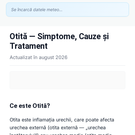
Se încarcă datele meteo…
Otită — Simptome, Cauze și
Asistent GhidClinic
Tratament
Vă ajutăm să găsiți medicul sau clinica potrivită
Actualizat în august 2026
Ești medic sau ai o clinică medicală?
Apari în recomandările noastre — scrie-ne la
contact@ghidclinic.ro
Bună! Spuneți-mi ce căutați — un medic sau o clinică — și vă
ajut.
Ce este Otită?
Toate
Doar medici
Doar clinici
Otita este inflamația urechii, care poate afecta
Încercați:
urechea externă (otita externă — „urechea
caut cardiolog în Cluj
mă doare burta, ce medic îmi recomandați?