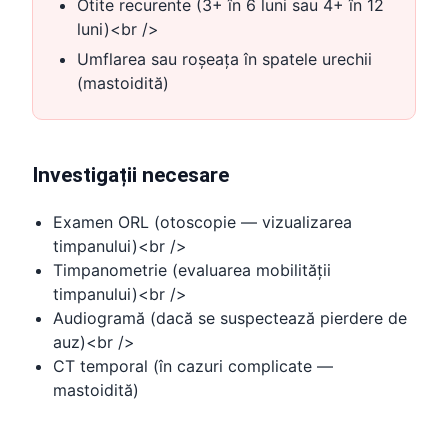
Otite recurente (3+ în 6 luni sau 4+ în 12
luni)<br />
Umflarea sau roșeața în spatele urechii
(mastoidită)
Investigații necesare
Examen ORL (otoscopie — vizualizarea
timpanului)<br />
Timpanometrie (evaluarea mobilității
timpanului)<br />
Audiogramă (dacă se suspectează pierdere de
auz)<br />
CT temporal (în cazuri complicate —
mastoidită)