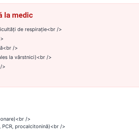
ă la medic
icultăți de respirație<br />
/>
tă<br />
les la vârstnici)<br />
 />
monare)<br />
 PCR, procalcitonină)<br />