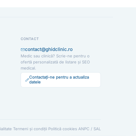
Ești medic sau ai o clinică medicală?
Apari în recomandările noastre — scrie-ne la
contact@ghidclinic.ro
Bună! Spuneți-mi ce căutați — un medic sau o clinică —
și vă ajut.
CONTACT
Toate
Doar medici
Doar clinici
contact@ghidclinic.ro
Medic sau clinică? Scrie-ne pentru o
Încercați:
ofertă personalizată de listare și SEO
medical.
caut cardiolog în Cluj
Contactați-ne pentru a actualiza
mă doare burta, ce medic îmi recomandați?
datele
clinică stomatologie pentru copii
·
·
·
alitate
Termeni și condiții
Politică cookies
ANPC / SAL