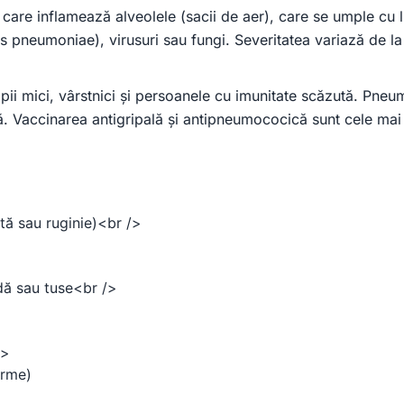
care inflamează alveolele (sacii de aer), care se umple cu l
us pneumoniae), virusuri sau fungi. Severitatea variază de 
pii mici, vârstnici și persoanele cu imunitate scăzută. Pne
mă. Vaccinarea antigripală și antipneumococică sunt cele mai
tă sau ruginie)<br />
ndă sau tuse<br />
/>
orme)