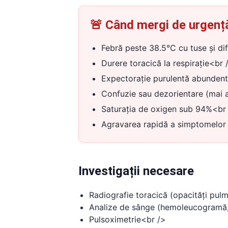
🚨 Când mergi de urgenț
Febră peste 38.5°C cu tuse și dif
Durere toracică la respirație<br 
Expectorație purulentă abunden
Confuzie sau dezorientare (mai a
Saturația de oxigen sub 94%<br
Agravarea rapidă a simptomelor
Investigații necesare
Radiografie toracică (opacități pul
Analize de sânge (hemoleucogramă,
Pulsoximetrie<br />