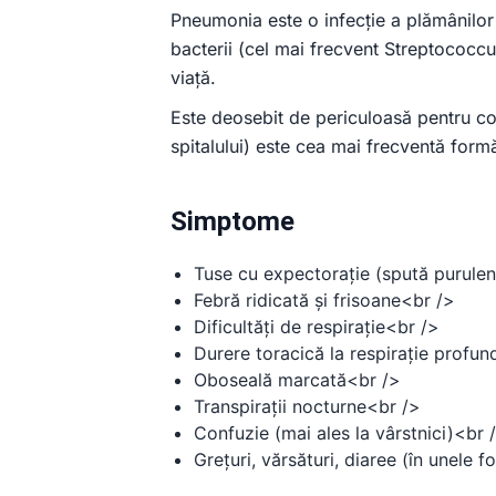
Pneumonia este o infecție a plămânilor 
bacterii (cel mai frecvent Streptococc
viață.
Este deosebit de periculoasă pentru co
spitalului) este cea mai frecventă for
Simptome
Tuse cu expectorație (spută purulen
Febră ridicată și frisoane<br />
Dificultăți de respirație<br />
Durere toracică la respirație profu
Oboseală marcată<br />
Transpirații nocturne<br />
Confuzie (mai ales la vârstnici)<br 
Grețuri, vărsături, diaree (în unele f