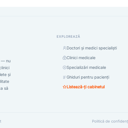
EXPLOREAZĂ
Doctori și medici specialiști
Clinici medicale
t — nu
Specializări medicale
linici
ete și
Ghiduri pentru pacienți
litate
Listează-ți cabinetul
ca să
t
Politică de confidenți