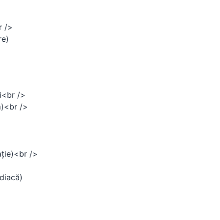
r />
re)
i<br />
m)<br />
ație)<br />
rdiacă)