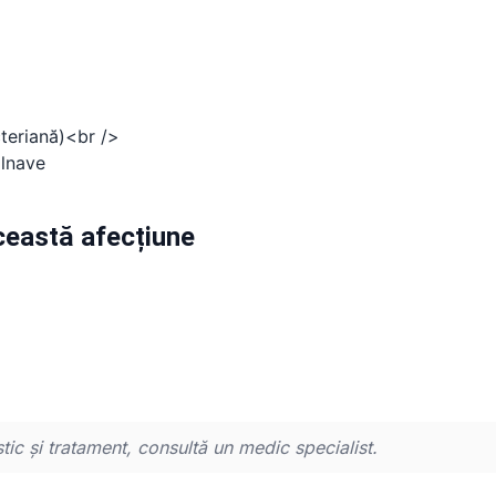
cteriană)<br />
olnave
această afecțiune
tic și tratament, consultă un medic specialist.