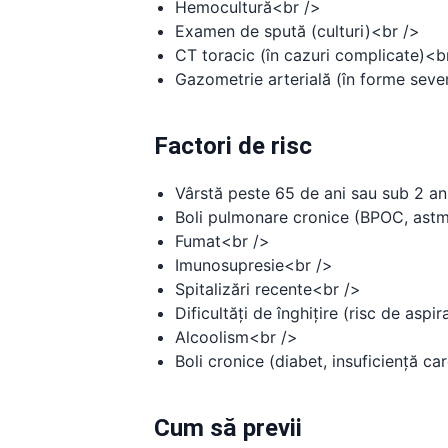
Hemocultură<br />
Examen de spută (culturi)<br />
CT toracic (în cazuri complicate)<b
Gazometrie arterială (în forme seve
Factori de risc
Vârstă peste 65 de ani sau sub 2 an
Boli pulmonare cronice (BPOC, ast
Fumat<br />
Imunosupresie<br />
Spitalizări recente<br />
Dificultăți de înghițire (risc de aspir
Alcoolism<br />
Boli cronice (diabet, insuficiență ca
Cum să previi