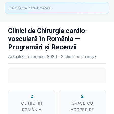
Se încarcă datele meteo…
Clinici de Chirurgie cardio-
vasculară în România —
Asistent GhidClinic
Programări și Recenzii
Vă ajutăm să găsiți medicul sau clinica potrivită
Actualizat în august 2026 · 2 clinici în 2 orașe
Ești medic sau ai o clinică medicală?
Apari în recomandările noastre — scrie-ne la
contact@ghidclinic.ro
Bună! Spuneți-mi ce căutați — un medic sau o clinică — și vă
ajut.
2
2
CLINICI ÎN
ORAȘE CU
Toate
Doar medici
Doar clinici
ROMÂNIA
ACOPERIRE