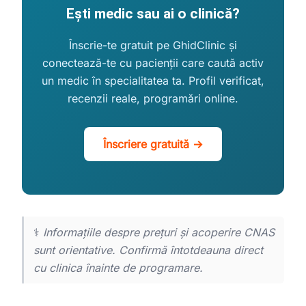
Ești medic sau ai o clinică?
Înscrie-te gratuit pe GhidClinic și
conectează-te cu pacienții care caută activ
un medic în specialitatea ta. Profil verificat,
recenzii reale, programări online.
Înscriere gratuită →
⚕️
Informațiile despre prețuri și acoperire CNAS
sunt orientative. Confirmă întotdeauna direct
cu clinica înainte de programare.