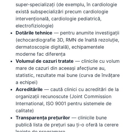
super-specializați (de exemplu, în cardiologie
există subspecializări precum cardiologie
intervențională, cardiologie pediatrică,
electrofiziologie)
Dotările tehnice
— pentru anumite investigații
(echocardiografie 3D, RMN de înaltă rezoluție,
dermatoscopie digitală), echipamentele
moderne fac diferența
Volumul de cazuri tratate
— clinicile cu volum
mare de cazuri din aceeași afecțiune au,
statistic, rezultate mai bune (curva de învățare
a echipei)
Acreditările
— caută clinici cu acreditări de la
organizații recunoscute (Joint Commission
International, ISO 9001 pentru sistemele de
calitate)
Transparența prețurilor
— clinicile bune
publică lista de prețuri sau ți-o oferă la cerere
înainte de programare