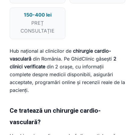
Încercați:
caut cardiolog în Cluj
mă doare burta, ce medic îmi recomandați?
150-400 lei
clinică stomatologie pentru copii
PREȚ
CONSULTAȚIE
Hub național al clinicilor de
chirurgie cardio-
vasculară
din România. Pe GhidClinic găsești
2
clinici verificate
din 2 orașe, cu informații
complete despre medicii disponibili, asigurări
acceptate, programări online și recenzii reale de la
pacienți.
Ce tratează un chirurgie cardio-
vasculară?