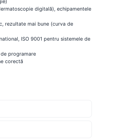
gie)
dermatoscopie digitală), echipamentele
ic, rezultate mai bune (curva de
rnational, ISO 9001 pentru sistemele de
te de programare
ne corectă