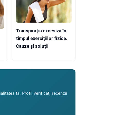
Transpirația excesivă în
timpul exercițiilor fizice.
Cauze și soluții
itatea ta. Profil verificat, recenzii