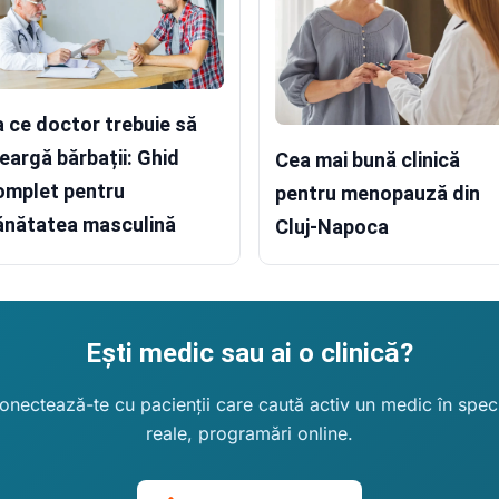
a ce doctor trebuie să
eargă bărbații: Ghid
Cea mai bună clinică
omplet pentru
pentru menopauză din
ănătatea masculină
Cluj-Napoca
Ești medic sau ai o clinică?
conectează-te cu pacienții care caută activ un medic în special
reale, programări online.