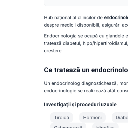
Hub național al clinicilor de
endocrinol
despre medicii disponibili, asigurări ac
Endocrinologia se ocupă cu glandele en
tratează diabetul, hipo/hipertiroidismu
creștere.
Ce tratează un endocrinol
Un endocrinolog diagnostichează, monit
endocrinologie se realizează atât consu
Investigații și proceduri uzuale
Tiroidă
Hormoni
Diabe
Osteoporoză
Hipofiza