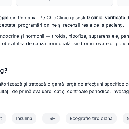
ogie
din România. Pe GhidClinic găsești
0 clinici verificate
d
ceptate, programări online și recenzii reale de la pacienți.
docrine și hormonii — tiroida, hipofiza, suprarenalele, pan
l, obezitatea de cauză hormonală, sindromul ovarelor polichi
og?
orizează și tratează o gamă largă de afecțiuni specifice dom
ltații de primă evaluare, cât și controale periodice, investi
t
Insulină
TSH
Ecografie tiroidiană