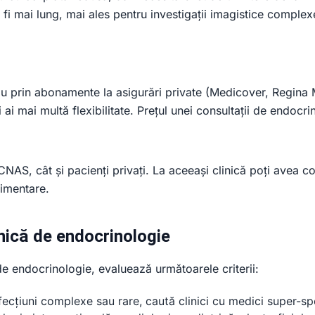
 fi mai lung, mai ales pentru investigații imagistice complexe.
sau prin abonamente la asigurări private (Medicover, Regina M
i mai multă flexibilitate. Prețul unei consultații de endocri
 CNAS, cât și pacienți privați. La aceeași clinică poți avea 
limentare.
nică de endocrinologie
e endocrinologie, evaluează următoarele criterii:
cțiuni complexe sau rare, caută clinici cu medici super-spe