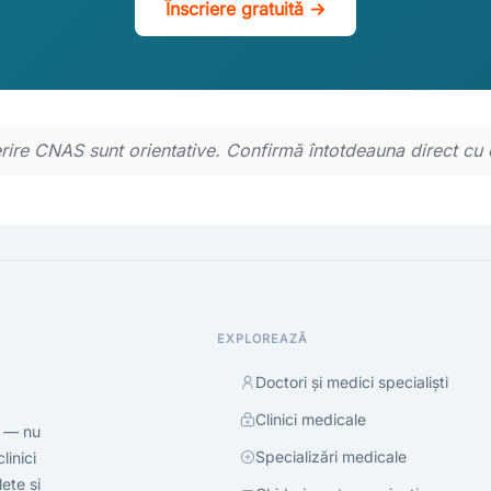
Înscriere gratuită →
erire CNAS sunt orientative. Confirmă întotdeauna direct cu 
EXPLOREAZĂ
Doctori și medici specialiști
Clinici medicale
t — nu
Specializări medicale
linici
ete și