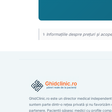
⚕️
Informațiile despre prețuri și acop
GhidClinic.ro este un director medical independen
suntem parte dintr-o rețea privată și nu favorizăm c
partenere. Pacienții găsesc medici cu profile compl