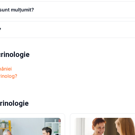
 sunt mulțumit?
?
rinologie
âniei
rinolog?
rinologie