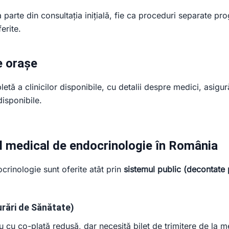
ca parte din consultația inițială, fie ca proceduri separate pro
ferite.
e orașe
etă a clinicilor disponibile, cu detalii despre medici, asigu
isponibile.
 medical de endocrinologie în România
crinologie sunt oferite atât prin
sistemul public (decontate
rări de Sănătate)
u cu co-plată redusă, dar necesită bilet de trimitere de la m