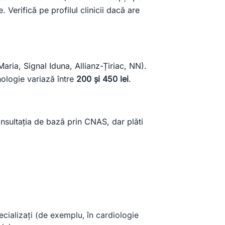
 Verifică pe profilul clinicii dacă are
aria, Signal Iduna, Allianz-Țiriac, NN).
nologie variază între
200 și 450 lei
.
consultația de bază prin CNAS, dar plăti
cializați (de exemplu, în cardiologie