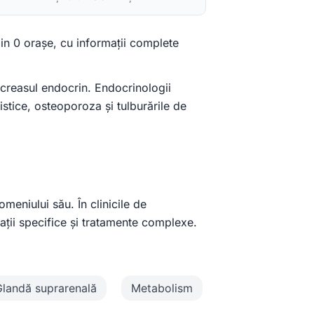
in 0 orașe, cu informații complete
creasul endocrin. Endocrinologii
stice, osteoporoza și tulburările de
eniului său. În clinicile de
gații specifice și tratamente complexe.
Glandă suprarenală
Metabolism