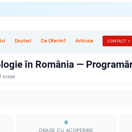
ici
Doctori
Ce Oferim?
Articole
CONTACT
ologie în România — Programări
 0 orașe
0
ORAȘE CU ACOPERIRE