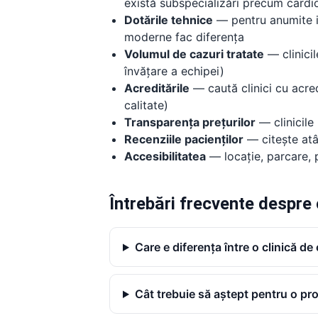
există subspecializări precum cardiol
Dotările tehnice
— pentru anumite in
moderne fac diferența
Volumul de cazuri tratate
— clinicil
învățare a echipei)
Acreditările
— caută clinici cu acre
calitate)
Transparența prețurilor
— clinicile
Recenziile pacienților
— citește atâ
Accesibilitatea
— locație, parcare, 
Întrebări frecvente despre 
Care e diferența între o clinică de
Cât trebuie să aștept pentru o pr