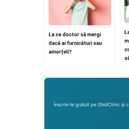
L
La ce doctor să mergi
m
dacă ai furnicături sau
c
amorțeli?
s
Înscrie-te gratuit pe GhidClinic și 