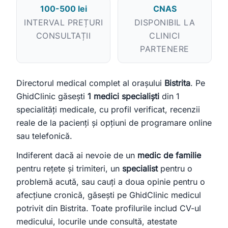
100-500 lei
CNAS
Încercați:
INTERVAL PREȚURI
DISPONIBIL LA
caut cardiolog în Cluj
mă doare burta, ce medic îmi recomandați?
CONSULTAȚII
CLINICI
clinică stomatologie pentru copii
PARTENERE
Directorul medical complet al orașului
Bistrita
. Pe
GhidClinic găsești
1 medici specialiști
din 1
specialități medicale, cu profil verificat, recenzii
reale de la pacienți și opțiuni de programare online
sau telefonică.
Indiferent dacă ai nevoie de un
medic de familie
pentru rețete și trimiteri, un
specialist
pentru o
problemă acută, sau cauți a doua opinie pentru o
afecțiune cronică, găsești pe GhidClinic medicul
potrivit din Bistrita. Toate profilurile includ CV-ul
medicului, locurile unde consultă, atestate