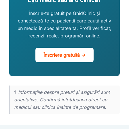
Ești medic sau ai o clinică?
Înscrie-te gratuit pe GhidClinic și
conectează-te cu pacienții care caută activ
un medic în specialitatea ta. Profil verificat,
recenzii reale, programări online.
Înscriere gratuită →
⚕️
Informațiile despre prețuri și asigurări sunt
orientative. Confirmă întotdeauna direct cu
medicul sau clinica înainte de programare.