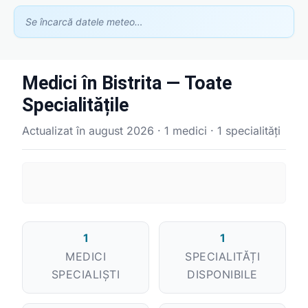
Se încarcă datele meteo…
Medici în Bistrita — Toate
Specialitățile
Actualizat în august 2026 · 1 medici · 1 specialități
Asistent GhidClinic
Vă ajutăm să găsiți medicul sau clinica potrivită
Ești medic sau ai o clinică medicală?
Apari în recomandările noastre — scrie-ne la
contact@ghidclinic.ro
1
1
Bună! Spuneți-mi ce căutați — un medic sau o clinică — și vă
MEDICI
SPECIALITĂȚI
ajut.
SPECIALIȘTI
DISPONIBILE
Toate
Doar medici
Doar clinici