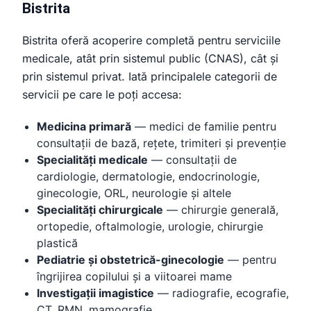
Bistrita
Bistrita oferă acoperire completă pentru serviciile
medicale, atât prin sistemul public (CNAS), cât și
prin sistemul privat. Iată principalele categorii de
servicii pe care le poți accesa:
Medicina primară
— medici de familie pentru
consultații de bază, rețete, trimiteri și prevenție
Specialități medicale
— consultații de
cardiologie, dermatologie, endocrinologie,
ginecologie, ORL, neurologie și altele
Specialități chirurgicale
— chirurgie generală,
ortopedie, oftalmologie, urologie, chirurgie
plastică
Pediatrie și obstetrică-ginecologie
— pentru
îngrijirea copilului și a viitoarei mame
Investigații imagistice
— radiografie, ecografie,
CT, RMN, mamografie