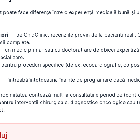
 poate face diferența între o experiență medicală bună și una
iori
— pe GhidClinic, recenziile provin de la pacienți reali.
ții complete.
 un medic primar sau cu doctorat are de obicei expertiză 
cializare.
pentru proceduri specifice (de ex. ecocardiografie, colpos
e
— întreabă întotdeauna înainte de programare dacă medic
oximitatea contează mult la consultațiile periodice (contro
entru intervenții chirurgicale, diagnostice oncologice sau
t.
luj