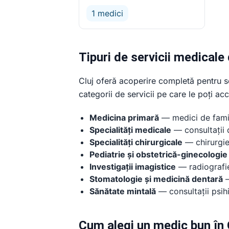
1 medici
Tipuri de servicii medicale 
Cluj oferă acoperire completă pentru ser
categorii de servicii pe care le poți ac
Medicina primară
— medici de famili
Specialități medicale
— consultații 
Specialități chirurgicale
— chirurgie 
Pediatrie și obstetrică-ginecologie
Investigații imagistice
— radiografi
Stomatologie și medicină dentară
—
Sănătate mintală
— consultații psihi
Cum alegi un medic bun în 