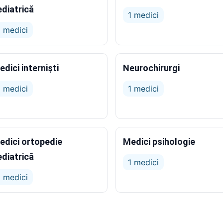
ediatrică
1 medici
1 medici
dici interniști
Neurochirurgi
1 medici
1 medici
edici ortopedie
Medici psihologie
ediatrică
1 medici
1 medici