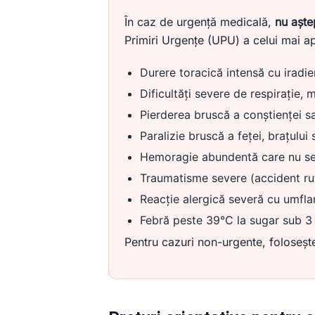
În caz de urgență medicală,
nu aște
Primiri Urgențe (UPU) a celui mai ap
Durere toracică intensă cu iradie
Dificultăți severe de respirație, 
Pierderea bruscă a conștienței sa
Paralizie bruscă a feței, brațului
Hemoragie abundentă care nu se
Traumatisme severe (accident ruti
Reacție alergică severă cu umflar
Febră peste 39°C la sugar sub 3 
Pentru cazuri non-urgente, folosește 