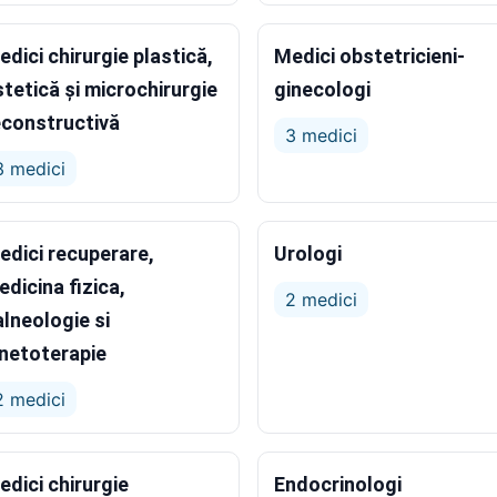
dici chirurgie plastică,
Medici obstetricieni-
stetică și microchirurgie
ginecologi
econstructivă
3 medici
3 medici
edici recuperare,
Urologi
edicina fizica,
2 medici
alneologie si
inetoterapie
2 medici
edici chirurgie
Endocrinologi