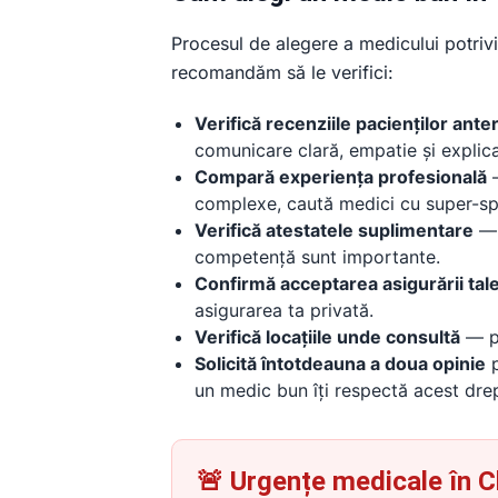
Procesul de alegere a medicului potrivit
recomandăm să le verifici:
Verifică recenziile pacienților anter
comunicare clară, empatie și explica
Compară experiența profesională
—
complexe, caută medici cu super-spe
Verifică atestatele suplimentare
— 
competență sunt importante.
Confirmă acceptarea asigurării tal
asigurarea ta privată.
Verifică locațiile unde consultă
— pr
Solicită întotdeauna a doua opinie
p
un medic bun îți respectă acest drep
🚨 Urgențe medicale în C