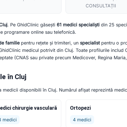
CONSULTAȚII
Cluj
. Pe GhidClinic găsești
61 medici specialiști
din 25 specia
 de programare online sau telefonică.
e familie
pentru rețete și trimiteri, un
specialist
pentru o pro
hidClinic medicul potrivit din Cluj. Toate profilurile includ
cceptate (CNAS sau private precum Medicover, Regina Maria,
e în Cluj
medicii disponibili în Cluj. Numărul afișat reprezintă medici
edici chirurgie vasculară
Ortopezi
8 medici
4 medici