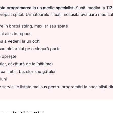
pta programarea la un medic specialist
. Sună imediat la
112
ropiat spital. Următoarele situații necesită evaluare medica
re în brațul stâng, maxilar sau spate
mai ales în repaus
u a vederii la un ochi
 sau piciorului pe o singură parte
 oprește
er, căzătură de la înălțime)
ea limbii, buzelor sau gâtului
luni
serviciile listate mai sus pentru programări la specialiști di