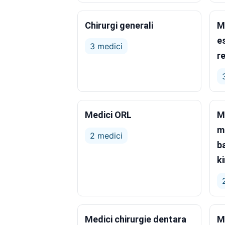
Chirurgi generali
Me
e
3 medici
r
Medici ORL
M
m
2 medici
b
k
Medici chirurgie dentara
M