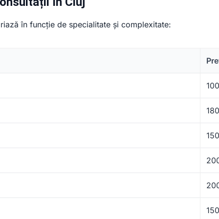
onsultații în Cluj
ariază în funcție de specialitate și complexitate:
Pre
100
180
150
200
200
150