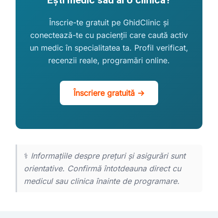
Ești medic sau ai o clinică?
Înscrie-te gratuit pe GhidClinic și
conectează-te cu pacienții care caută activ
un medic în specialitatea ta. Profil verificat,
recenzii reale, programări online.
Înscriere gratuită →
⚕️
Informațiile despre prețuri și asigurări sunt
orientative. Confirmă întotdeauna direct cu
medicul sau clinica înainte de programare.