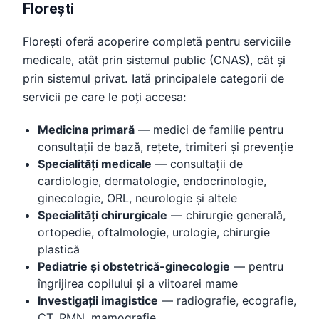
Florești
Florești oferă acoperire completă pentru serviciile
medicale, atât prin sistemul public (CNAS), cât și
prin sistemul privat. Iată principalele categorii de
servicii pe care le poți accesa:
Medicina primară
— medici de familie pentru
consultații de bază, rețete, trimiteri și prevenție
Specialități medicale
— consultații de
cardiologie, dermatologie, endocrinologie,
ginecologie, ORL, neurologie și altele
Specialități chirurgicale
— chirurgie generală,
ortopedie, oftalmologie, urologie, chirurgie
plastică
Pediatrie și obstetrică-ginecologie
— pentru
îngrijirea copilului și a viitoarei mame
Investigații imagistice
— radiografie, ecografie,
CT, RMN, mamografie