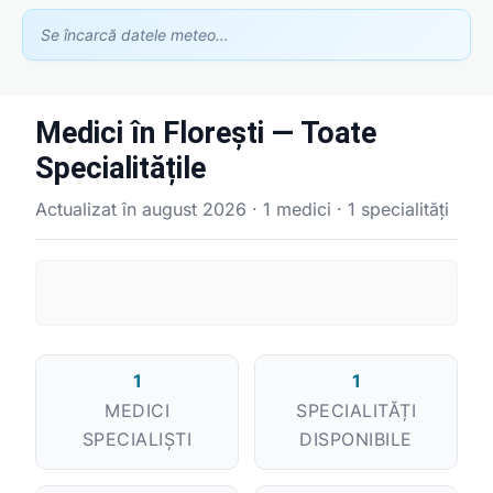
Se încarcă datele meteo…
Medici în Florești — Toate
Specialitățile
Actualizat în august 2026 · 1 medici · 1 specialități
Asistent GhidClinic
Vă ajutăm să găsiți medicul sau clinica potrivită
Ești medic sau ai o clinică medicală?
Apari în recomandările noastre — scrie-ne la
contact@ghidclinic.ro
1
1
Bună! Spuneți-mi ce căutați — un medic sau o clinică — și vă
MEDICI
SPECIALITĂȚI
ajut.
SPECIALIȘTI
DISPONIBILE
Toate
Doar medici
Doar clinici