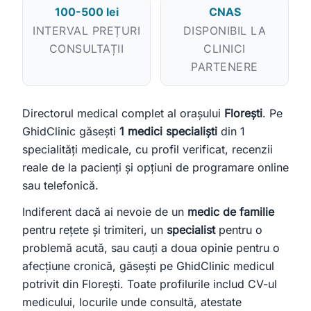
100-500 lei
CNAS
Încercați:
INTERVAL PREȚURI
DISPONIBIL LA
caut cardiolog în Cluj
mă doare burta, ce medic îmi recomandați?
CONSULTAȚII
CLINICI
clinică stomatologie pentru copii
PARTENERE
Directorul medical complet al orașului
Florești
. Pe
GhidClinic găsești
1 medici specialiști
din 1
specialități medicale, cu profil verificat, recenzii
reale de la pacienți și opțiuni de programare online
sau telefonică.
Indiferent dacă ai nevoie de un
medic de familie
pentru rețete și trimiteri, un
specialist
pentru o
problemă acută, sau cauți a doua opinie pentru o
afecțiune cronică, găsești pe GhidClinic medicul
potrivit din Florești. Toate profilurile includ CV-ul
medicului, locurile unde consultă, atestate