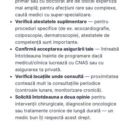
primar sau cu doctorat are de obicei expertiză
mai amplă; pentru afecțiuni rare sau complexe,
caută medici cu super-specializare.
Verifică atestatele suplimentare
— pentru
proceduri specifice (de ex. ecocardiografie,
colposcopie, dermatoscopie), atestatele de
competență sunt importante.
Confirmă acceptarea asigurării tale
— întreabă
întotdeauna înainte de programare dacă
medicul/clinica lucrează cu CNAS sau cu
asigurarea ta privată.
Verifică locațiile unde consultă
— proximitatea
contează mult la consultațiile periodice
(controale lunare, monitorizare cronică).
Solicită întotdeauna a doua opinie
pentru
intervenții chirurgicale, diagnostice oncologice
sau tratamente cronice de lungă durată — un
medic bun îți respectă acest drept.