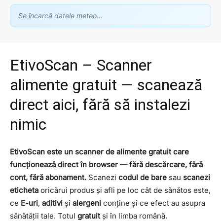
Se încarcă datele meteo…
EtivoScan – Scanner
alimente gratuit — scanează
Asistent GhidClinic
direct aici, fără să instalezi
Vă ajutăm să găsiți medicul sau clinica potrivită
nimic
Ești medic sau ai o clinică medicală?
EtivoScan este un scanner de alimente gratuit care
Apari în recomandările noastre — scrie-ne la
contact@ghidclinic.ro
funcționează direct în browser — fără descărcare, fără
cont, fără abonament.
Scanezi
codul de bare
sau
scanezi
Bună! Spuneți-mi ce căutați — un medic sau o clinică — și vă
eticheta
oricărui produs și afli pe loc cât de sănătos este,
ajut.
ce
E-uri
,
aditivi
și
alergeni
conține și ce efect au asupra
Toate
Doar medici
Doar clinici
sănătății tale. Totul
gratuit
și în limba română.