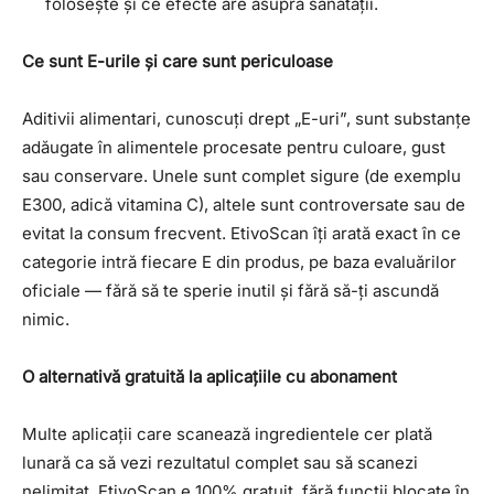
folosește și ce efecte are asupra sănătății.
Ce sunt E-urile și care sunt periculoase
Aditivii alimentari, cunoscuți drept „E-uri”, sunt substanțe
adăugate în alimentele procesate pentru culoare, gust
sau conservare. Unele sunt complet sigure (de exemplu
E300, adică vitamina C), altele sunt controversate sau de
evitat la consum frecvent. EtivoScan îți arată exact în ce
categorie intră fiecare E din produs, pe baza evaluărilor
oficiale — fără să te sperie inutil și fără să-ți ascundă
nimic.
O alternativă gratuită la aplicațiile cu abonament
Multe aplicații care scanează ingredientele cer plată
lunară ca să vezi rezultatul complet sau să scanezi
nelimitat. EtivoScan e 100% gratuit, fără funcții blocate în