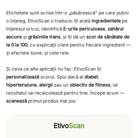
Încercați:
Etichetele sunt scrise într-o „păsărească” pe care puțini
caut cardiolog în Cluj
mă doare burta, ce medic îmi recomandați?
o înțeleg. EtivoScan o traduce: îți arată
ingredientele
pe
clinică stomatologie pentru copii
înțelesul oricui, identifică
E-urile periculoase
,
zahărul
ascuns
și
grăsimile trans
, și îți dă un
scor de sănătate de
la 0 la 100
, cu explicații clare pentru fiecare ingredient —
și efectele bune, și cele rele.
Și ceva ce alte aplicații nu fac: EtivoScan îți
personalizează
scorul. Spui dacă ai
diabet
,
hipertensiune
,
alergii
sau un
obiectiv de fitness
, iar
rezultatul se recalculează pentru tine. Începe acum —
scanează
primul produs mai jos:
Etivo
Scan