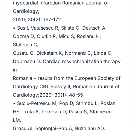
myocardial infarction Romanian Journal of
Cardiology;
2020; 30(2): 167-172
▪ Sus I, Vatasescu R, Siliste C, Deutsch A,
Cozma D, Ciudin R, Micu S, Rosianu H,
Statescu C,
Gusetu G, Dickstein K, Normand C, Linde C,
Dobreanu D. Cardiac resynchronization therapy
in
Romania – results from the European Society of
Cardiology CRT Survey II; Romanian Journal of
Cardiology;2020; 30(1): 48-55
▪ Suciu-Petrescu M, Pop D, Strimbu L, Rosian
HS, Truta A, Petrescu D, Pasca S, Stoicescu
LM,
Grosu AI, Saplonțai-Pop A, Buzoianu AD.