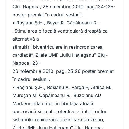
Cluj-Napoca, 26 noiembrie 2010, pag.134-135;
poster premiat ȋn cadrul sesiunii.
▪ Roşianu Ş.H., Beyer R, Căpâlneanu R –
„Stimularea bifocală ventriculară dreaptă ca
alternativă a
stimulării biventriculare în resincronizarea
cardiacă”, Zilele UMF „Iuliu Haţieganu” Cluj-
Napoca, 23-
26 noiembrie 2010, pag. 25-26 poster premiat
ȋn cadrul sesiunii.
▪ Roşianu Ş.H., Roşianu A, Varga P, Aldica M.,
Mureşan M, Căpâlneanu R., Buzoianu AD
Markerii inflamatori în fibrilaţia atrială
paroxistică şi rolul protective al inhibitorilor
sistemului renină-angiotensină-aldosteron,
Zilele UMF „Iuliu Haţieganu” Cluj-Napoca,