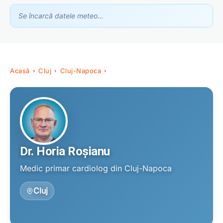
Se încarcă datele meteo…
Acasă
Cluj
Cluj-Napoca
Dr. Horia Roșianu
Dr. Horia Roșianu
Medic primar cardiolog din Cluj-Napoca
Cluj
Asistent GhidClinic
Vă ajutăm să găsiți medicul sau clinica potrivită