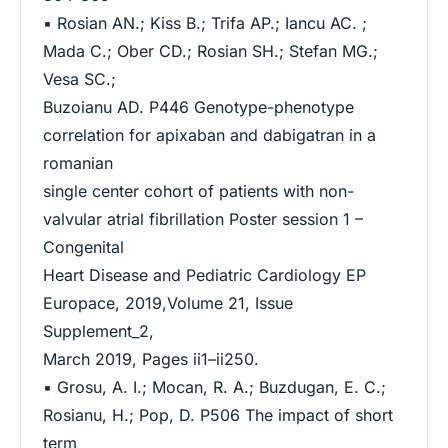
▪ Rosian AN.; Kiss B.; Trifa AP.; Iancu AC. ;
Mada C.; Ober CD.; Rosian SH.; Stefan MG.;
Vesa SC.;
Buzoianu AD. P446 Genotype-phenotype
correlation for apixaban and dabigatran in a
romanian
single center cohort of patients with non-
valvular atrial fibrillation Poster session 1 –
Congenital
Heart Disease and Pediatric Cardiology EP
Europace, 2019,Volume 21, Issue
Supplement_2,
March 2019, Pages ii1–ii250.
▪ Grosu, A. I.; Mocan, R. A.; Buzdugan, E. C.;
Rosianu, H.; Pop, D. P506 The impact of short
term