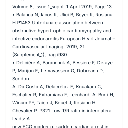
Volume 8, Issue 1_suppl, 1 April 2019, Page 13.
▪ Balauca N, Ianos R, Ulici B, Beyer R, Rosianu
H P1453 Unfortunate association between
obstructive hypertrophic cardiomyopathy and
infective endocarditis European Heart Journal –
Cardiovascular Imaging, 2019, 21
(Supplement_1), pag i930.
▪ Delinière A, Baranchuk A, Bessiere F, Defaye
P, Marijon E, Le Vavasseur O, Dobreanu D,
Scridon
A, Da Costa A, Delacrétaz E, Kouakam C,
Eschalier R, Extramiana F, Leenhardt A, Burri H,
Winum PF, Taieb J, Bouet J, Rosianu H,
Chevalier P. P321 Low T/R ratio in inferolateral
leads: A
new ECG marker of sudden cardiac arrest in