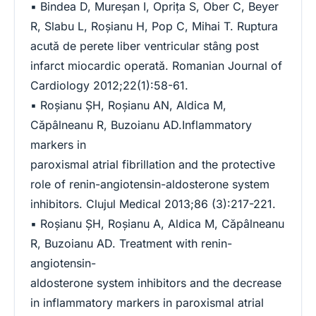
▪ Bindea D, Mureșan I, Oprița S, Ober C, Beyer
R, Slabu L, Roșianu H, Pop C, Mihai T. Ruptura
acută de perete liber ventricular stâng post
infarct miocardic operată. Romanian Journal of
Cardiology 2012;22(1):58-61.
▪ Roșianu ȘH, Roșianu AN, Aldica M,
Căpâlneanu R, Buzoianu AD.Inflammatory
markers in
paroxismal atrial fibrillation and the protective
role of renin-angiotensin-aldosterone system
inhibitors. Clujul Medical 2013;86 (3):217-221.
▪ Roșianu ȘH, Roșianu A, Aldica M, Căpâlneanu
R, Buzoianu AD. Treatment with renin-
angiotensin-
aldosterone system inhibitors and the decrease
in inflammatory markers in paroxismal atrial