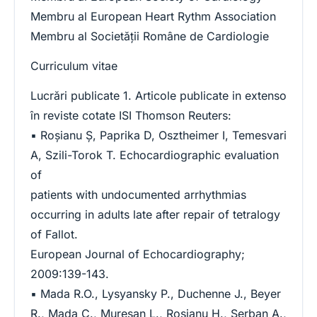
Membru al European Heart Rythm Association
Membru al Societății Române de Cardiologie
Curriculum vitae
Lucrări publicate 1. Articole publicate in extenso
în reviste cotate ISI Thomson Reuters:
▪ Roşianu Ş, Paprika D, Osztheimer I, Temesvari
A, Szili-Torok T. Echocardiographic evaluation
of
patients with undocumented arrhythmias
occurring in adults late after repair of tetralogy
of Fallot.
European Journal of Echocardiography;
2009:139-143.
▪ Mada R.O., Lysyansky P., Duchenne J., Beyer
R., Mada C., Muresan L., Rosianu H., Serban A.,