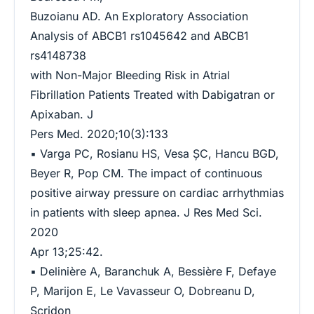
Buzoianu AD. An Exploratory Association
Analysis of ABCB1 rs1045642 and ABCB1
rs4148738
with Non-Major Bleeding Risk in Atrial
Fibrillation Patients Treated with Dabigatran or
Apixaban. J
Pers Med. 2020;10(3):133
▪ Varga PC, Rosianu HS, Vesa ŞC, Hancu BGD,
Beyer R, Pop CM. The impact of continuous
positive airway pressure on cardiac arrhythmias
in patients with sleep apnea. J Res Med Sci.
2020
Apr 13;25:42.
▪ Delinière A, Baranchuk A, Bessière F, Defaye
P, Marijon E, Le Vavasseur O, Dobreanu D,
Scridon