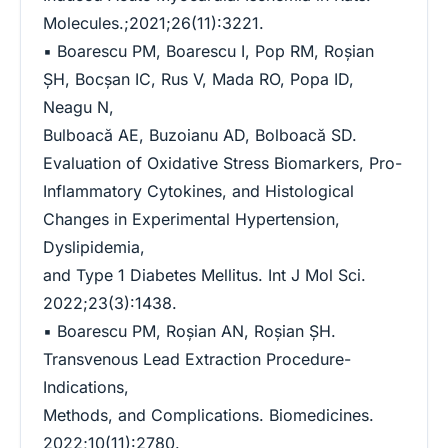
Molecules.;2021;26(11):3221.
▪ Boarescu PM, Boarescu I, Pop RM, Roşian
ŞH, Bocșan IC, Rus V, Mada RO, Popa ID,
Neagu N,
Bulboacă AE, Buzoianu AD, Bolboacă SD.
Evaluation of Oxidative Stress Biomarkers, Pro-
Inflammatory Cytokines, and Histological
Changes in Experimental Hypertension,
Dyslipidemia,
and Type 1 Diabetes Mellitus. Int J Mol Sci.
2022;23(3):1438.
▪ Boarescu PM, Roşian AN, Roşian ŞH.
Transvenous Lead Extraction Procedure-
Indications,
Methods, and Complications. Biomedicines.
2022;10(11):2780.