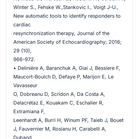
Winter S., Fehske W.,Stankovic I., Voigt J-U.,
New automatic tools to identify responders to
cardiac
resynchronization therapy, Journal of the
American Society of Echocardiography; 2016;
29 (10),
966-972.
▪ Delinière A, Baranchuk A, Giai J, Bessiere F,
Maucort-Boulch D, Defaye P, Marijon E, Le
Vavasseur
O, Dobreanu D, Scridon A, Da Costa A,
Delacrétaz E, Kouakam C, Eschalier R,
Extramiana F,
Leenhardt A, Burri H, Winum PF, Taieb J, Bouet
J, Fauvernier M, Rosianu H, Carabelli A,
Duband