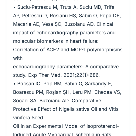
▪ Suciu-Petrescu M, Truta A, Suciu MD, Trifa
AP, Petrescu D, Roșianu HȘ, Sabin O, Popa DE,
Macarie AE, Vesa ȘC, Buzoianu AD. Clinical
impact of echocardiography parameters and
molecular biomarkers in heart failure:
Correlation of ACE2 and MCP-1 polymorphisms
with
echocardiography parameters: A comparative
study. Exp Ther Med. 2021;22(1):686.
▪ Bocsan IC, Pop RM, Sabin O, Sarkandy E,
Boarescu PM, Roşian ŞH, Leru PM, Chedea VS,
Socaci SA, Buzoianu AD. Comparative
Protective Effect of Nigella sativa Oil and Vitis
vinifera Seed
Oil in an Experimental Model of Isoproterenol-
Induced Acute Myocardial Ischemia in Rats.