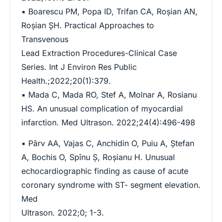
▪ Boarescu PM, Popa ID, Trifan CA, Roşian AN,
Roşian ŞH. Practical Approaches to
Transvenous
Lead Extraction Procedures-Clinical Case
Series. Int J Environ Res Public
Health.;2022;20(1):379.
▪ Mada C, Mada RO, Stef A, Molnar A, Rosianu
HS. An unusual complication of myocardial
infarction. Med Ultrason. 2022;24(4):496-498
▪ Pârv AA, Vajas C, Anchidin O, Puiu A, Ștefan
A, Bochis O, Spînu Ș, Roșianu H. Unusual
echocardiographic finding as cause of acute
coronary syndrome with ST- segment elevation.
Med
Ultrason. 2022;0; 1-3.