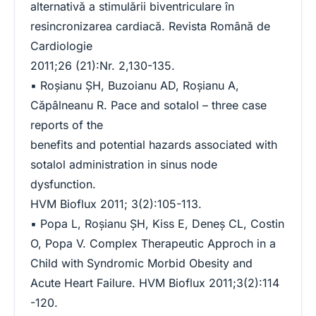
alternativă a stimulării biventriculare în
resincronizarea cardiacă. Revista Română de
Cardiologie
2011;26 (21):Nr. 2,130-135.
▪ Roşianu ŞH, Buzoianu AD, Roşianu A,
Căpâlneanu R. Pace and sotalol – three case
reports of the
benefits and potential hazards associated with
sotalol administration in sinus node
dysfunction.
HVM Bioflux 2011; 3(2):105-113.
▪ Popa L, Roşianu ŞH, Kiss E, Deneş CL, Costin
O, Popa V. Complex Therapeutic Approch in a
Child with Syndromic Morbid Obesity and
Acute Heart Failure. HVM Bioflux 2011;3(2):114
-120.