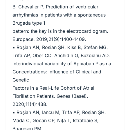
B, Chevalier P. Prediction of ventricular
arrhythmias in patients with a spontaneous
Brugada type 1
pattern: the key is in the electrocardiogram.
Europace. 2019;21(9):1400-1409.
▪ Roşian AN, Roşian ŞH, Kiss B, Ştefan MG,
Trifa AP, Ober CD, Anchidin O, Buzoianu AD.
Interindividual Variability of Apixaban Plasma
Concentrations: Influence of Clinical and
Genetic
Factors in a Real-Life Cohort of Atrial
Fibrillation Patients. Genes (Basel).
2020;11(4):438.
▪ Roşian AN, Iancu M, Trifa AP, Roşian ŞH,
Mada C, Gocan CP, Niţă T, Istratoaie S,
Boarescu PM,