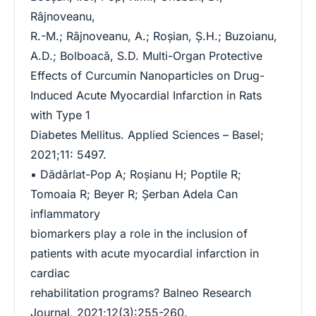
Râjnoveanu,
R.-M.; Râjnoveanu, A.; Roşian, Ş.H.; Buzoianu,
A.D.; Bolboacă, S.D. Multi-Organ Protective
Effects of Curcumin Nanoparticles on Drug-
Induced Acute Myocardial Infarction in Rats
with Type 1
Diabetes Mellitus. Applied Sciences – Basel;
2021;11: 5497.
▪ Dădârlat-Pop A; Roșianu H; Poptile R;
Tomoaia R; Beyer R; Șerban Adela Can
inflammatory
biomarkers play a role in the inclusion of
patients with acute myocardial infarction in
cardiac
rehabilitation programs? Balneo Research
Journal, 2021;12(3):255-260.