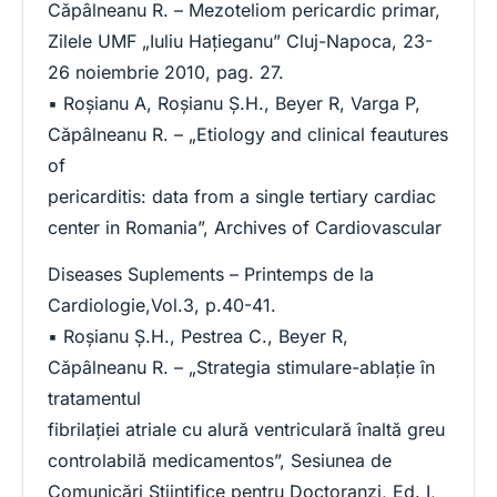
Căpâlneanu R. – Mezoteliom pericardic primar,
Zilele UMF „Iuliu Haţieganu” Cluj-Napoca, 23-
26 noiembrie 2010, pag. 27.
▪ Roşianu A, Roşianu Ş.H., Beyer R, Varga P,
Căpâlneanu R. – „Etiology and clinical feautures
of
pericarditis: data from a single tertiary cardiac
center in Romania”, Archives of Cardiovascular
Diseases Suplements – Printemps de la
Cardiologie,Vol.3, p.40-41.
▪ Roşianu Ş.H., Pestrea C., Beyer R,
Căpâlneanu R. – „Strategia stimulare-ablaţie în
tratamentul
fibrilaţiei atriale cu alură ventriculară înaltă greu
controlabilă medicamentos”, Sesiunea de
Comunicări Ştiinţifice pentru Doctoranzi, Ed. I,