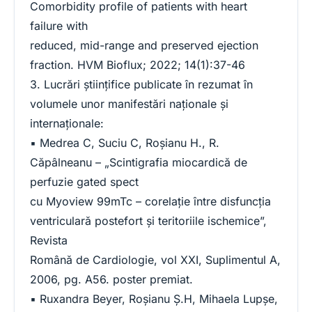
Comorbidity profile of patients with heart
failure with
reduced, mid-range and preserved ejection
fraction. HVM Bioflux; 2022; 14(1):37-46
3. Lucrări ştiinţifice publicate în rezumat în
volumele unor manifestări naţionale şi
internaţionale:
▪ Medrea C, Suciu C, Roşianu H., R.
Căpâlneanu – „Scintigrafia miocardică de
perfuzie gated spect
cu Myoview 99mTc – corelaţie între disfuncţia
ventriculară postefort şi teritoriile ischemice”,
Revista
Română de Cardiologie, vol XXI, Suplimentul A,
2006, pg. A56. poster premiat.
▪ Ruxandra Beyer, Roşianu Ş.H, Mihaela Lupşe,