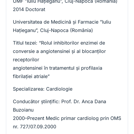
UMF ”Iuliu Hațieganu”, Cluj-Napoca (România)
2014 Doctorat
Universitatea de Medicină și Farmacie ”Iuliu
Hațieganu”, Cluj-Napoca (România)
Titlul tezei: “Rolul inhibitorilor enzimei de
conversie a angiotensinei şi al blocanţilor
receptorilor
angiotensinei în tratamentul şi profilaxia
fibrilaţiei atriale”
Specializarea: Cardiologie
Conducător științific: Prof. Dr. Anca Dana
Buzoianu
2000–Prezent Medic primar cardiolog prin OMS
nr. 727/07.09.2000