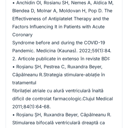
▪ Anchidin OI, Rosianu SH, Nemes A, Aldica M,
Blendea D, Molnar A, Moldovan H, Pop D. The
Effectiveness of Antiplatelet Therapy and the
Factors Influencing It in Patients with Acute
Coronary
Syndrome before and during the COVID-19
Pandemic. Medicina (Kaunas). 2022;59(1):84.
2. Articole publicate in extenso în reviste BDI:
▪ Roşianu ŞH, Pestrea C, Ruxandra Beyer,
Căpâlneanu R.Strategia stimulare-ablaţie în
tratamentul
fibrilaţiei atriale cu alură ventriculară înaltă
dificil de controlat farmacologic.Clujul Medical
2011;84(1):64-68.
▪ Roşianu ŞH, Ruxandra Beyer, Căpâlneanu R.
Stimularea bifocală ventriculară dreaptă ca