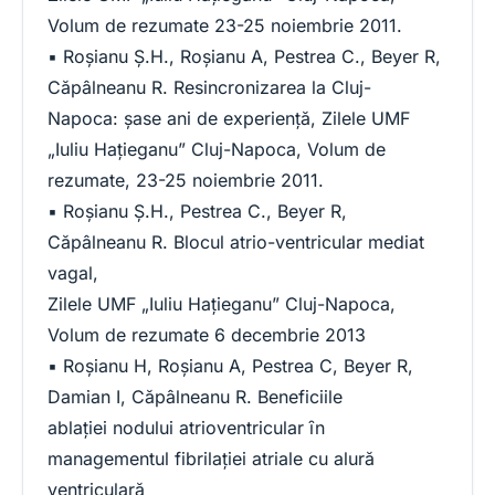
Volum de rezumate 23-25 noiembrie 2011.
▪ Roşianu Ş.H., Roşianu A, Pestrea C., Beyer R,
Căpâlneanu R. Resincronizarea la Cluj-
Napoca: şase ani de experienţă, Zilele UMF
„Iuliu Haţieganu” Cluj-Napoca, Volum de
rezumate, 23-25 noiembrie 2011.
▪ Roşianu Ş.H., Pestrea C., Beyer R,
Căpâlneanu R. Blocul atrio-ventricular mediat
vagal,
Zilele UMF „Iuliu Haţieganu” Cluj-Napoca,
Volum de rezumate 6 decembrie 2013
▪ Roşianu H, Roşianu A, Pestrea C, Beyer R,
Damian I, Căpâlneanu R. Beneficiile
ablaţiei nodului atrioventricular ȋn
managementul fibrilaţiei atriale cu alură
ventriculară