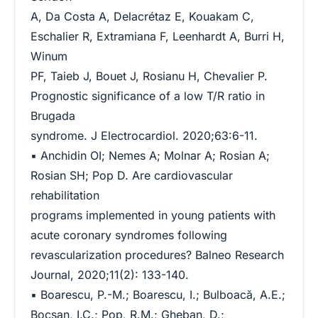
A, Da Costa A, Delacrétaz E, Kouakam C,
Eschalier R, Extramiana F, Leenhardt A, Burri H,
Winum
PF, Taieb J, Bouet J, Rosianu H, Chevalier P.
Prognostic significance of a low T/R ratio in
Brugada
syndrome. J Electrocardiol. 2020;63:6-11.
▪ Anchidin OI; Nemes A; Molnar A; Rosian A;
Rosian SH; Pop D. Are cardiovascular
rehabilitation
programs implemented in young patients with
acute coronary syndromes following
revascularization procedures? Balneo Research
Journal, 2020;11(2): 133-140.
▪ Boarescu, P.-M.; Boarescu, I.; Bulboacă, A.E.;
Bocșan, I.C.; Pop, R.M.; Gheban, D.;