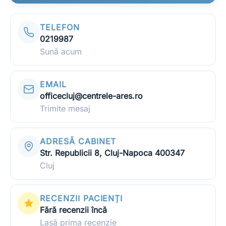
TELEFON
Ești medic sau ai o clinică medicală?
0219987
Apari în recomandările noastre — scrie-ne la
contact@ghidclinic.ro
Sună acum
Bună! Spuneți-mi ce căutați — un medic sau o clinică — și vă
ajut.
EMAIL
Toate
Doar medici
Doar clinici
officecluj@centrele-ares.ro
Trimite mesaj
Încercați:
caut cardiolog în Cluj
mă doare burta, ce medic îmi recomandați?
ADRESĂ CABINET
clinică stomatologie pentru copii
Str. Republicii 8, Cluj-Napoca 400347
Cluj
RECENZII PACIENȚI
Fără recenzii încă
Lasă prima recenzie