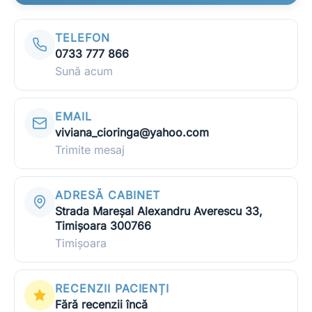
Toate
Doar medici
Doar clinici
TELEFON
Încercați:
0733 777 866
caut cardiolog în Cluj
mă doare burta, ce medic îmi recomandați?
Sună acum
clinică stomatologie pentru copii
EMAIL
viviana_cioringa@yahoo.com
Trimite mesaj
ADRESĂ CABINET
Strada Mareşal Alexandru Averescu 33,
Timișoara 300766
Timișoara
RECENZII PACIENȚI
Fără recenzii încă