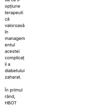
opțiune
terapeuti
că
valoroasă
în
managem
entul
acestei
complicaț
ii a
diabetului
zaharat.
În primul
rând,
HBOT