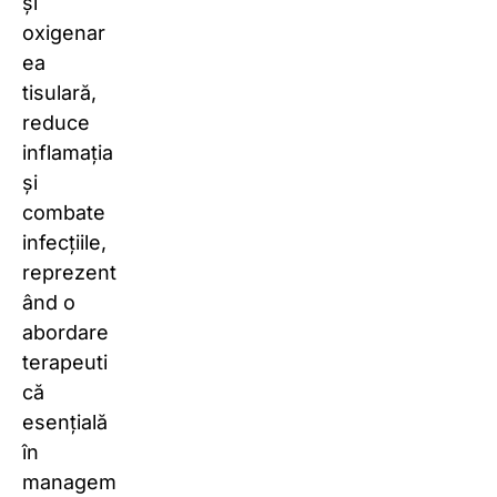
și
oxigenar
ea
tisulară,
reduce
inflamația
și
combate
infecțiile,
reprezent
ând o
abordare
terapeuti
că
esențială
în
managem