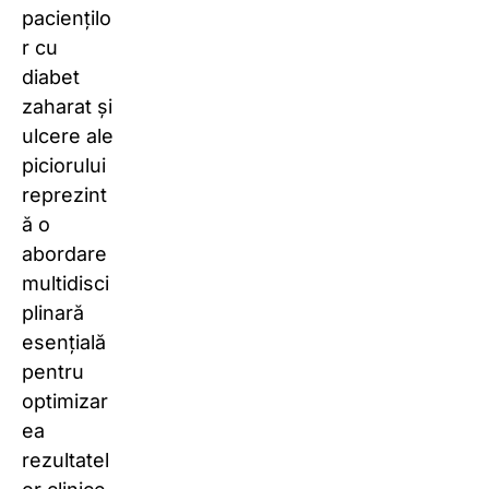
paciențilo
r cu
diabet
zaharat și
ulcere ale
piciorului
reprezint
ă o
abordare
multidisci
plinară
esențială
pentru
optimizar
ea
rezultatel