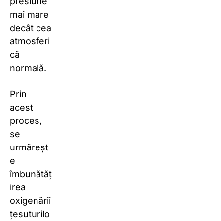
presiune
mai mare
decât cea
atmosferi
că
normală.
Prin
acest
proces,
se
urmăreșt
e
îmbunătăț
irea
oxigenării
țesuturilo