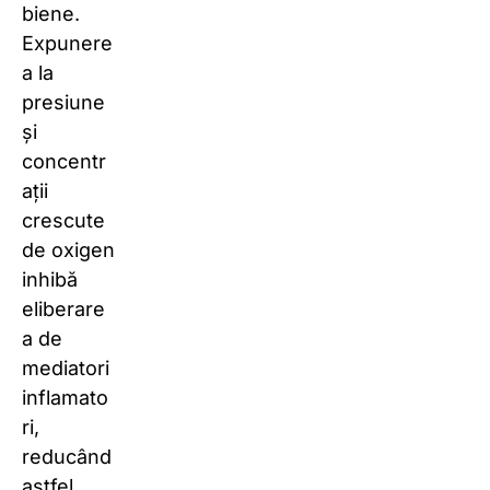
biene.
Expunere
a la
presiune
și
concentr
ații
crescute
de oxigen
inhibă
eliberare
a de
mediatori
inflamato
ri,
reducând
astfel