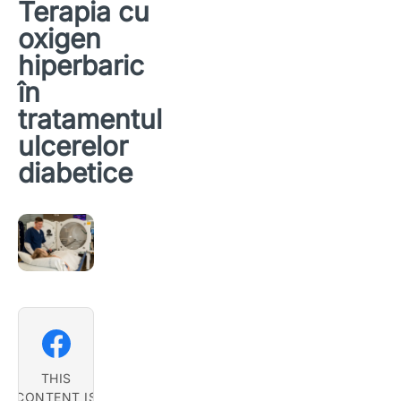
Terapia cu
oxigen
hiperbaric
în
tratamentul
ulcerelor
diabetice
FACEBOOK
WHATSAPP
TELEGR
THIS
CONTENT IS