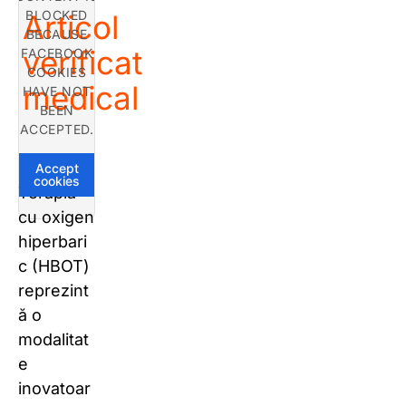
BLOCKED
Articol
BECAUSE
verificat
FACEBOOK
COOKIES
medical
HAVE NOT
BEEN
ACCEPTED.
Accept
cookies
Terapia
cu oxigen
hiperbari
c (HBOT)
reprezint
ă o
modalitat
e
inovatoar