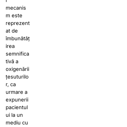
l
mecanis
m este
reprezent
at de
îmbunătăț
irea
semnifica
tivă a
oxigenării
țesuturilo
r, ca
urmare a
expunerii
pacientul
ui la un
mediu cu