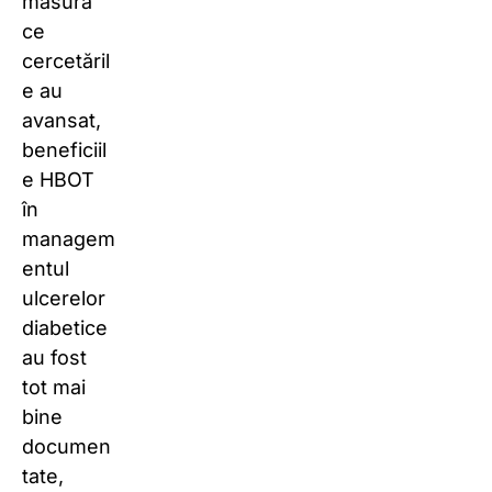
măsură
ce
cercetăril
e au
avansat,
beneficiil
e HBOT
în
managem
entul
ulcerelor
diabetice
au fost
tot mai
bine
documen
tate,