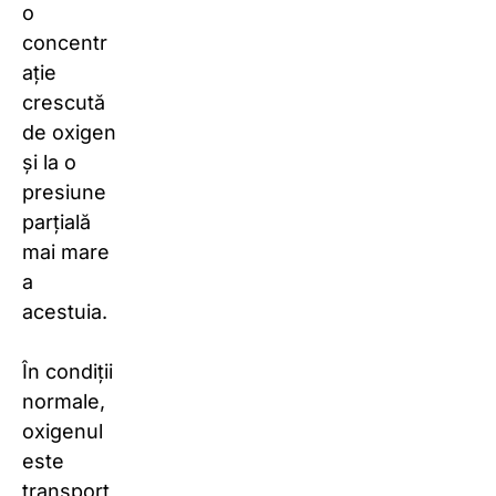
o
concentr
ație
crescută
de oxigen
și la o
presiune
parțială
mai mare
a
acestuia.
În condiții
normale,
oxigenul
este
transport