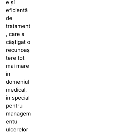
e și
eficientă
de
tratament
, care a
câștigat o
recunoaș
tere tot
mai mare
în
domeniul
medical,
în special
pentru
managem
entul
ulcerelor