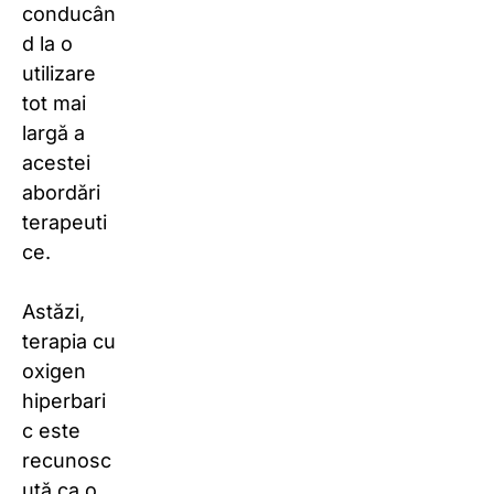
conducân
d la o
utilizare
tot mai
largă a
acestei
abordări
terapeuti
ce.
Astăzi,
terapia cu
oxigen
hiperbari
c este
recunosc
ută ca o