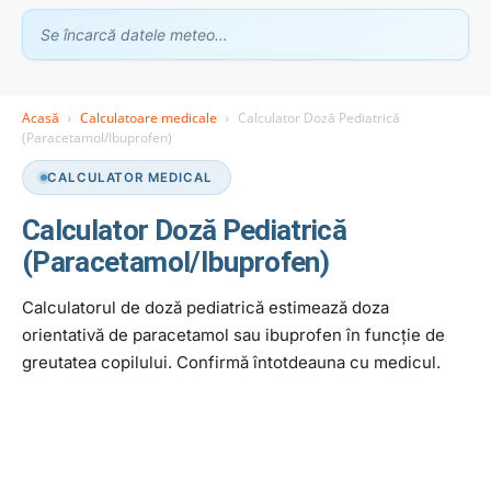
Se încarcă datele meteo…
Acasă
Calculatoare medicale
Calculator Doză Pediatrică
(Paracetamol/Ibuprofen)
Asistent GhidClinic
Vă ajutăm să găsiți medicul sau clinica potrivită
CALCULATOR MEDICAL
Calculator Doză Pediatrică
(Paracetamol/Ibuprofen)
Ești medic sau ai o clinică medicală?
Apari în recomandările noastre — scrie-ne la
contact@ghidclinic.ro
Calculatorul de doză pediatrică estimează doza
Bună! Spuneți-mi ce căutați — un medic sau o clinică — și vă
orientativă de paracetamol sau ibuprofen în funcție de
ajut.
greutatea copilului. Confirmă întotdeauna cu medicul.
Toate
Doar medici
Doar clinici
Încercați:
caut cardiolog în Cluj
mă doare burta, ce medic îmi recomandați?