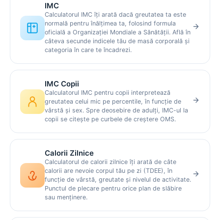
IMC
Toate
Doar medici
Doar clinici
Calculatorul IMC îți arată dacă greutatea ta este
normală pentru înălțimea ta, folosind formula
oficială a Organizației Mondiale a Sănătății. Află în
Încercați:
câteva secunde indicele tău de masă corporală și
caut cardiolog în Cluj
mă doare burta, ce medic îmi recomandați?
categoria în care te încadrezi.
clinică stomatologie pentru copii
IMC Copii
Calculatorul IMC pentru copii interpretează
greutatea celui mic pe percentile, în funcție de
vârstă și sex. Spre deosebire de adulți, IMC-ul la
copii se citește pe curbele de creștere OMS.
Calorii Zilnice
Calculatorul de calorii zilnice îți arată de câte
calorii are nevoie corpul tău pe zi (TDEE), în
funcție de vârstă, greutate și nivelul de activitate.
Punctul de plecare pentru orice plan de slăbire
sau menținere.