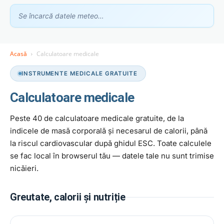
Se încarcă datele meteo…
Acasă
Calculatoare medicale
INSTRUMENTE MEDICALE GRATUITE
Calculatoare medicale
Peste 40 de calculatoare medicale gratuite, de la
Asistent GhidClinic
indicele de masă corporală și necesarul de calorii, până
Vă ajutăm să găsiți medicul sau clinica potrivită
la riscul cardiovascular după ghidul ESC. Toate calculele
se fac local în browserul tău — datele tale nu sunt trimise
nicăieri.
Ești medic sau ai o clinică medicală?
Apari în recomandările noastre — scrie-ne la
contact@ghidclinic.ro
Greutate, calorii și nutriție
Bună! Spuneți-mi ce căutați — un medic sau o clinică — și vă
ajut.