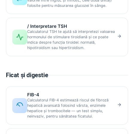
valorile între mg/dL și mmol/L, cele două unități
folosite pentru măsurarea glucozei în sânge.
/ Interpretare TSH
Calculatorul TSH te ajută să interpretezi valoarea
hormonului de stimulare tiroidiană și ce poate
indica despre funcția tiroidei: normală,
hipotiroidism sau hipertiroidism.
Ficat și digestie
FIB-4
Calculatorul FIB-4 estimează riscul de fibroză
hepatică avansată folosind vârsta, enzimele
hepatice și trombocitele — un test simplu,
neinvaziv, pentru sănătatea ficatului.