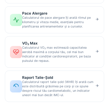
Pace Alergare
Calculatorul de pace alergare îți arată ritmul pe
kilometru și viteza medie, esențiale pentru
planificarea antrenamentelor și a curselor.
VO₂ Max
Calculatorul VO₂ max estimează capacitatea
aerobă maximă a corpului tău, cel mai bun
indicator al condiției cardiorespiratorii, pe baza
pulsului de repaus.
Raport Talie-Șold
Calculatorul raport talie-șold (WHR) îți arată cum
este distribuită grăsimea pe corp și ce spune
despre riscul tău cardiometabolic, un indicator
uneori mai bun decât IMC-ul.