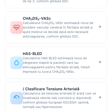
de tip 2, conform ghidului ESC.
CHA₂DS₂-VASc
Calculatorul CHA₂DS₂-VASc estimează riscul de
accident vascular cerebral în fibrilația atrială și
ajută medicul să decidă dacă este necesară
anticoagularea, conform ghidului ESC.
HAS-BLED
Calculatorul HAS-BLED estimează riscul de
sângerare majoră la pacienții care iau
anticoagulante pentru fibrilație atrială, folosit
împreună cu scorul CHA₂DS₂-VASc.
/ Clasificare Tensiune Arterială
Calculatorul de tensiune arterială îți arată cum se
încadrează valorile tale (sistolică și diastolică)
conform ghidului European ESC/ESH: optimă,
normală sau hipertensiune.