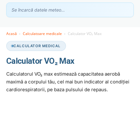
Se încarcă datele meteo…
Acasă
Calculatoare medicale
Calculator VO₂ Max
Asistent GhidClinic
CALCULATOR MEDICAL
Vă ajutăm să găsiți medicul sau clinica potrivită
Calculator VO₂ Max
Calculatorul VO₂ max estimează capacitatea aerobă
Ești medic sau ai o clinică medicală?
Apari în recomandările noastre — scrie-ne la
contact@ghidclinic.ro
maximă a corpului tău, cel mai bun indicator al condiției
cardiorespiratorii, pe baza pulsului de repaus.
Bună! Spuneți-mi ce căutați — un medic sau o clinică — și vă
ajut.
Toate
Doar medici
Doar clinici
Încercați:
caut cardiolog în Cluj
mă doare burta, ce medic îmi recomandați?