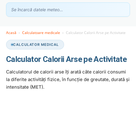
Se încarcă datele meteo…
Acasă
Calculatoare medicale
Calculator Calorii Arse pe Activitate
Asistent GhidClinic
CALCULATOR MEDICAL
Vă ajutăm să găsiți medicul sau clinica potrivită
Calculator Calorii Arse pe Activitate
Calculatorul de calorii arse îți arată câte calorii consumi
Ești medic sau ai o clinică medicală?
Apari în recomandările noastre — scrie-ne la
contact@ghidclinic.ro
la diferite activități fizice, în funcție de greutate, durată și
intensitate (MET).
Bună! Spuneți-mi ce căutați — un medic sau o clinică — și vă
ajut.
Toate
Doar medici
Doar clinici
Încercați:
caut cardiolog în Cluj
mă doare burta, ce medic îmi recomandați?