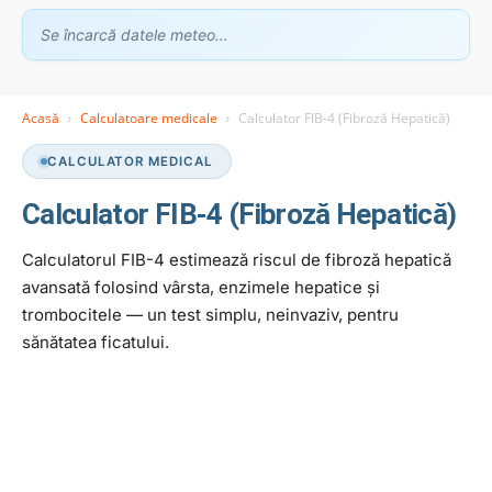
Se încarcă datele meteo…
Acasă
Calculatoare medicale
Calculator FIB-4 (Fibroză Hepatică)
Asistent GhidClinic
CALCULATOR MEDICAL
Vă ajutăm să găsiți medicul sau clinica potrivită
Calculator FIB-4 (Fibroză Hepatică)
Ești medic sau ai o clinică medicală?
Calculatorul FIB-4 estimează riscul de fibroză hepatică
Apari în recomandările noastre — scrie-ne la
contact@ghidclinic.ro
avansată folosind vârsta, enzimele hepatice și
trombocitele — un test simplu, neinvaziv, pentru
Bună! Spuneți-mi ce căutați — un medic sau o clinică — și vă
sănătatea ficatului.
ajut.
Toate
Doar medici
Doar clinici
Încercați:
caut cardiolog în Cluj
mă doare burta, ce medic îmi recomandați?