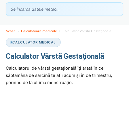
Se încarcă datele meteo…
Acasă
Calculatoare medicale
Calculator Vârstă Gestațională
Asistent GhidClinic
CALCULATOR MEDICAL
Vă ajutăm să găsiți medicul sau clinica potrivită
Calculator Vârstă Gestațională
Calculatorul de vârstă gestațională îți arată în ce
Ești medic sau ai o clinică medicală?
Apari în recomandările noastre — scrie-ne la
contact@ghidclinic.ro
săptămână de sarcină te afli acum și în ce trimestru,
pornind de la ultima menstruație.
Bună! Spuneți-mi ce căutați — un medic sau o clinică — și vă
ajut.
Toate
Doar medici
Doar clinici
Încercați:
caut cardiolog în Cluj
mă doare burta, ce medic îmi recomandați?