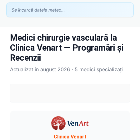
Se încarcă datele meteo…
Medici chirurgie vasculară la
Clinica Venart — Programări și
Recenzii
Actualizat în august 2026 · 5 medici specializați
Asistent GhidClinic
Vă ajutăm să găsiți medicul sau clinica potrivită
Ești medic sau ai o clinică medicală?
Apari în recomandările noastre — scrie-ne la
contact@ghidclinic.ro
Bună! Spuneți-mi ce căutați — un medic sau o clinică — și vă
ajut.
Clinica Venart