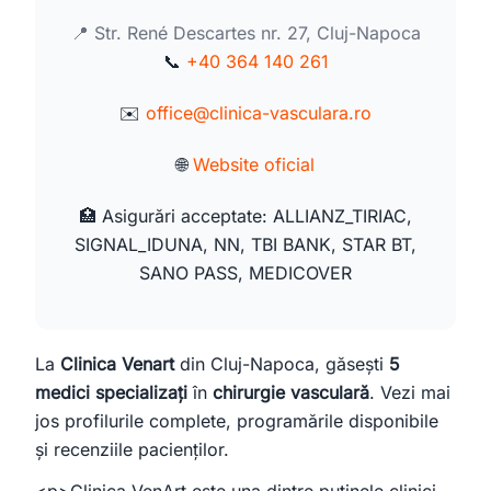
Toate
Doar medici
Doar clinici
📍 Str. René Descartes nr. 27, Cluj-Napoca
Încercați:
📞
+40 364 140 261
caut cardiolog în Cluj
mă doare burta, ce medic îmi recomandați?
✉️
office@clinica-vasculara.ro
clinică stomatologie pentru copii
🌐
Website oficial
🏥 Asigurări acceptate: ALLIANZ_TIRIAC,
SIGNAL_IDUNA, NN, TBI BANK, STAR BT,
SANO PASS, MEDICOVER
La
Clinica Venart
din Cluj-Napoca, găsești
5
medici specializați
în
chirurgie vasculară
. Vezi mai
jos profilurile complete, programările disponibile
și recenziile pacienților.
<p>Clinica VenArt este una dintre puținele clinici