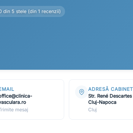
0 din 5 stele (din 1 recenzii)
EMAIL
ADRESĂ CABINE
office@clinica-
Str. René Descartes 
vasculara.ro
Cluj-Napoca
Trimite mesaj
Cluj