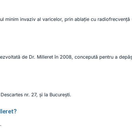
tul minim invaziv al varicelor, prin ablație cu radiofrecvenț
zvoltată de Dr. Milleret în 2008, concepută pentru a depăși
escartes nr. 27, și la București.
lleret?
.