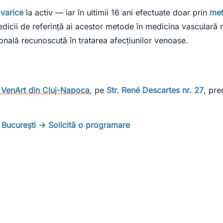
 varice
la activ — iar în ultimii 16 ani efectuate doar prin
met
medicii de referință ai acestor metode în medicina vasculară
ională recunoscută în tratarea afecțiunilor venoase.
a VenArt din Cluj-Napoca
, pe
Str. René Descartes nr. 27
, pre
.
 București → Solicită o programare