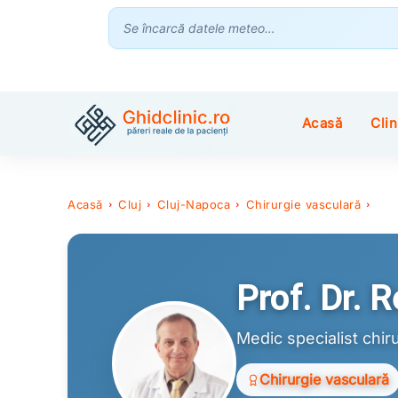
Se încarcă datele meteo…
Acasă
Clin
Acasă
Cluj
Cluj-Napoca
Chirurgie vasculară
Pro
Prof. Dr. 
Medic specialist chir
Chirurgie vasculară