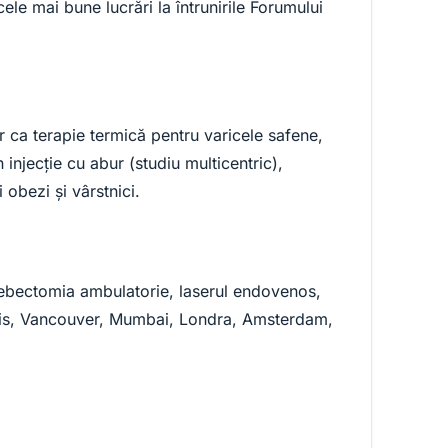
e mai bune lucrări la întrunirile Forumului
r ca terapie termică pentru varicele safene,
 injecție cu abur (studiu multicentric),
obezi și vârstnici.
flebectomia ambulatorie, laserul endovenos,
aris, Vancouver, Mumbai, Londra, Amsterdam,