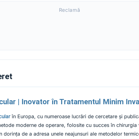
Reclamă
eret
cular | Inovator în Tratamentul Minim Invaz
cular
în Europa, cu numeroase lucrări de cercetare și publicați
metode moderne de operare, folosite cu succes în chirurgia 
n dorința de a adresa unele neajunsuri ale metodelor termice 