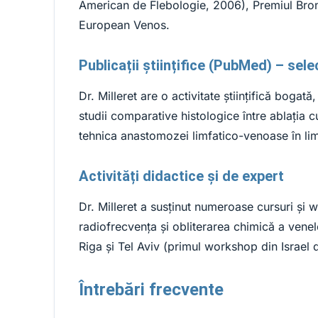
American de Flebologie, 2006), Premiul Bronz
European Venos.
Publicații științifice (PubMed) – sele
Dr. Milleret are o activitate științifică bog
studii comparative histologice între ablația cu
tehnica anastomozei limfatico-venoase în lim
Activități didactice și de expert
Dr. Milleret a susținut numeroase cursuri și
radiofrecvența și obliterarea chimică a ven
Riga și Tel Aviv (primul workshop din Israel 
Întrebări frecvente