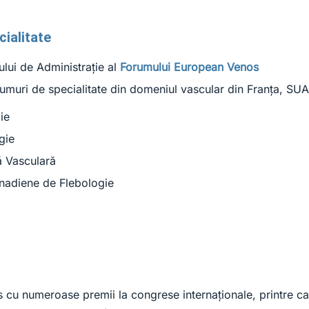
cialitate
lui de Administrație al
Forumului European Venos
orumuri de specialitate din domeniul vascular din Franța, SU
ie
gie
ă Vasculară
anadiene de Flebologie
ins cu numeroase premii la congrese internaționale, printre c