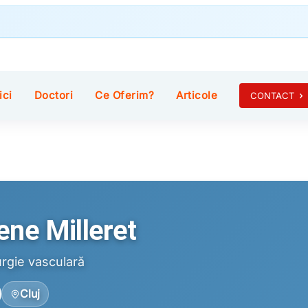
ici
Doctori
Ce Oferim?
Articole
CONTACT
f. Dr. Rene Milleret
Rene Milleret
urgie vasculară
Cluj