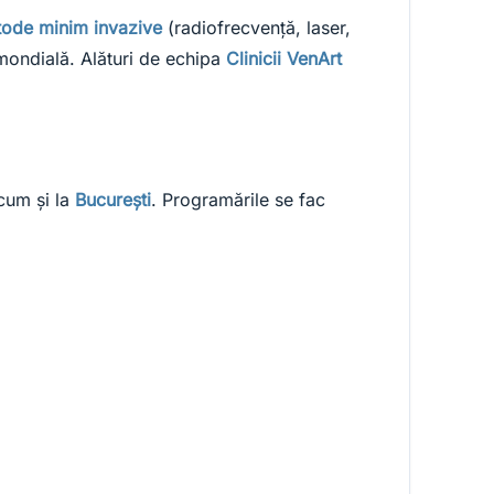
ode minim invazive
(radiofrecvență, laser,
 mondială. Alături de echipa
Clinicii VenArt
cum și la
București
. Programările se fac