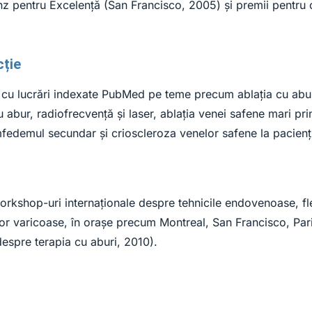
 pentru Excelență (San Francisco, 2005) și premii pentru cel
cție
ată, cu lucrări indexate PubMed pe teme precum ablația cu abu
 abur, radiofrecvență și laser, ablația venei safene mari prin
fedemul secundar și crioscleroza venelor safene la pacienți 
 workshop-uri internaționale despre tehnicile endovenoase, 
elor varicoase, în orașe precum Montreal, San Francisco, P
despre terapia cu aburi, 2010).