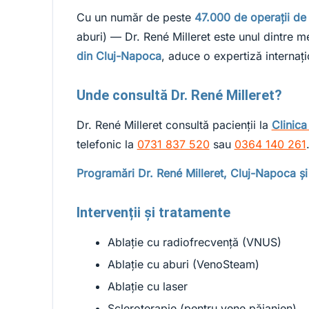
Cu un număr de peste
47.000 de operații de
aburi) — Dr. René Milleret este unul dintre 
din Cluj-Napoca
, aduce o expertiză internaț
Unde consultă Dr. René Milleret?
Dr. René Milleret consultă pacienții la
Clinic
telefonic la
0731 837 520
sau
0364 140 261
Programări Dr. René Milleret, Cluj-Napoca și
Intervenții și tratamente
Ablație cu radiofrecvență (VNUS)
Ablație cu aburi (VenoSteam)
Ablație cu laser
Scleroterapie (pentru vene păianjen)