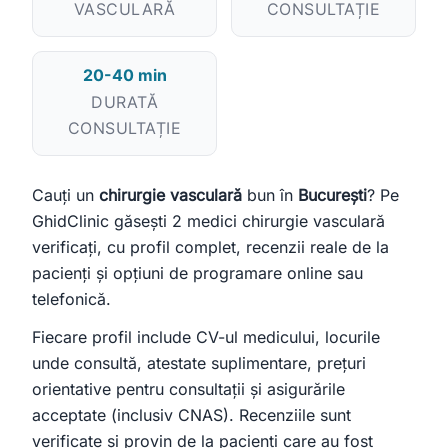
VASCULARĂ
CONSULTAȚIE
Încercați:
caut cardiolog în Cluj
mă doare burta, ce medic îmi recomandați?
20-40 min
clinică stomatologie pentru copii
DURATĂ
CONSULTAȚIE
Cauți un
chirurgie vasculară
bun în
București
? Pe
GhidClinic găsești 2 medici chirurgie vasculară
verificați, cu profil complet, recenzii reale de la
pacienți și opțiuni de programare online sau
telefonică.
Fiecare profil include CV-ul medicului, locurile
unde consultă, atestate suplimentare, prețuri
orientative pentru consultații și asigurările
acceptate (inclusiv CNAS). Recenziile sunt
verificate și provin de la pacienți care au fost