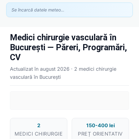
Se încarcă datele meteo…
Medici chirurgie vasculară în
București — Păreri, Programări,
CV
Asistent GhidClinic
Actualizat în august 2026 · 2 medici chirurgie
Vă ajutăm să găsiți medicul sau clinica potrivită
vasculară în București
Ești medic sau ai o clinică medicală?
Apari în recomandările noastre — scrie-ne la
contact@ghidclinic.ro
Bună! Spuneți-mi ce căutați — un medic sau o clinică — și vă
ajut.
2
150-400 lei
MEDICI CHIRURGIE
PREȚ ORIENTATIV
Toate
Doar medici
Doar clinici