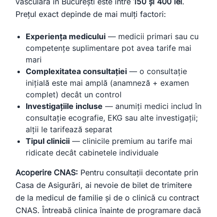
vasculară în București este între
150 și 400 lei
.
Prețul exact depinde de mai mulți factori:
Experiența medicului
— medicii primari sau cu
competențe suplimentare pot avea tarife mai
mari
Complexitatea consultației
— o consultație
inițială este mai amplă (anamneză + examen
complet) decât un control
Investigațiile incluse
— anumiți medici includ în
consultație ecografie, EKG sau alte investigații;
alții le tarifează separat
Tipul clinicii
— clinicile premium au tarife mai
ridicate decât cabinetele individuale
Acoperire CNAS:
Pentru consultații decontate prin
Casa de Asigurări, ai nevoie de bilet de trimitere
de la medicul de familie și de o clinică cu contract
CNAS. Întreabă clinica înainte de programare dacă