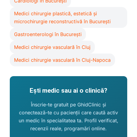
Cardiologi în București
Medici chirurgie plastică, estetică și
microchirurgie reconstructivă în București
Gastroenterologi în București
Medici chirurgie vasculară în Cluj
Medici chirurgie vasculară în Cluj-Napoca
Ești medic sau ai o clinică?
Înscrie-te gratuit pe GhidClinic și
conectează-te cu pacienții care caută activ
un medic în specialitatea ta. Profil verificat,
recenzii reale, programări online.