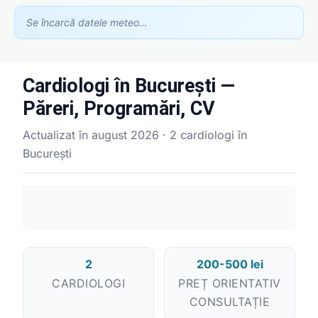
Se încarcă datele meteo…
Cardiologi în București —
Păreri, Programări, CV
Actualizat în august 2026 · 2 cardiologi în
București
Asistent GhidClinic
Vă ajutăm să găsiți medicul sau clinica potrivită
2
200-500 lei
CARDIOLOGI
PREȚ ORIENTATIV
CONSULTAȚIE
Ești medic sau ai o clinică medicală?
Apari în recomandările noastre — scrie-ne la
contact@ghidclinic.ro