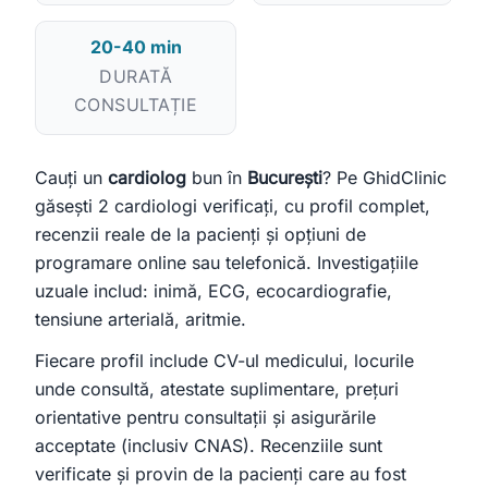
Bună! Spuneți-mi ce căutați — un medic sau o clinică — și vă
20-40 min
ajut.
DURATĂ
CONSULTAȚIE
Toate
Doar medici
Doar clinici
Încercați:
Cauți un
cardiolog
bun în
București
? Pe GhidClinic
caut cardiolog în Cluj
mă doare burta, ce medic îmi recomandați?
găsești 2 cardiologi verificați, cu profil complet,
clinică stomatologie pentru copii
recenzii reale de la pacienți și opțiuni de
programare online sau telefonică. Investigațiile
uzuale includ: inimă, ECG, ecocardiografie,
tensiune arterială, aritmie.
Fiecare profil include CV-ul medicului, locurile
unde consultă, atestate suplimentare, prețuri
orientative pentru consultații și asigurările
acceptate (inclusiv CNAS). Recenziile sunt
verificate și provin de la pacienți care au fost