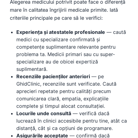
Alegerea medicului potrivit poate face o diferență
mare în calitatea îngrijirii medicale primite. Iată
criteriile principale pe care să le verifici:
Experiența și atestatele profesionale
— caută
medici cu specializare confirmată și
competențe suplimentare relevante pentru
problema ta. Medicii primari sau cu super-
specializare au de obicei expertiză
suplimentară.
Recenziile pacienților anteriori
— pe
GhidClinic, recenziile sunt verificate. Caută
aprecieri repetate pentru calități precum
comunicarea clară, empatia, explicațiile
complete și timpul alocat consultației.
Locurile unde consultă
— verifică dacă
lucrează în clinici accesibile pentru tine, atât ca
distanță, cât și ca opțiuni de programare.
Asigurările acceptate
— confirmă dacă