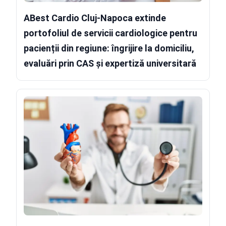
ABest Cardio Cluj-Napoca extinde
portofoliul de servicii cardiologice pentru
pacienții din regiune: îngrijire la domiciliu,
evaluări prin CAS și expertiză universitară