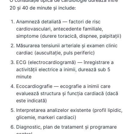
O consultație tipică de cardiologie durează între
20 și 40 de minute și include:
Anamneză detaliată — factori de risc
cardiovasculari, antecedente familiale,
simptome (durere toracică, dispnee, palpitații)
Măsurarea tensiunii arteriale și examen clinic
cardiac (auscultație, puls periferic)
ECG (electrocardiogramă) — înregistrare a
activității electrice a inimii, durează sub 5
minute
Ecocardiografie — ecografie a inimii care
evaluează structura și funcția cardiacă (dacă
este indicată)
Interpretarea analizelor existente (profil lipidic,
glicemie, markeri cardiaci)
Diagnostic, plan de tratament și programare