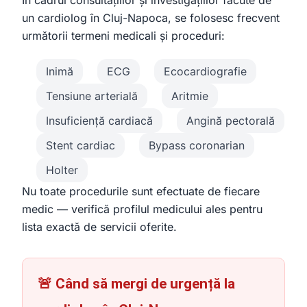
În cadrul consultațiilor și investigațiilor făcute de
un cardiolog în Cluj-Napoca, se folosesc frecvent
următorii termeni medicali și proceduri:
Inimă
ECG
Ecocardiografie
Tensiune arterială
Aritmie
Insuficiență cardiacă
Angină pectorală
Stent cardiac
Bypass coronarian
Holter
Nu toate procedurile sunt efectuate de fiecare
medic — verifică profilul medicului ales pentru
lista exactă de servicii oferite.
🚨 Când să mergi de urgență la