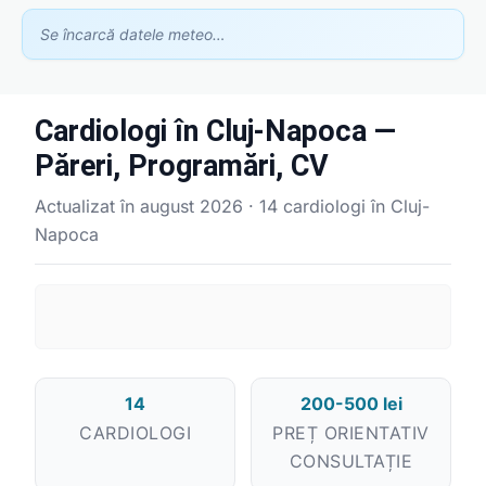
Se încarcă datele meteo…
Cardiologi în Cluj-Napoca —
Păreri, Programări, CV
Actualizat în august 2026 · 14 cardiologi în Cluj-
Napoca
14
200-500 lei
CARDIOLOGI
PREȚ ORIENTATIV
Asistent GhidClinic
CONSULTAȚIE
Vă ajutăm să găsiți medicul sau clinica potrivită