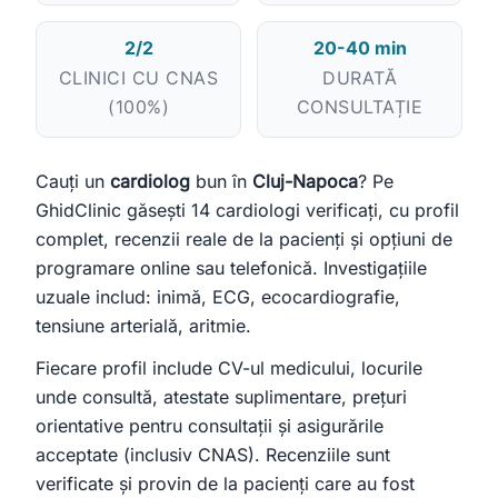
2/2
20-40 min
Ești medic sau ai o clinică medicală?
CLINICI CU CNAS
DURATĂ
Apari în recomandările noastre — scrie-ne la
contact@ghidclinic.ro
(100%)
CONSULTAȚIE
Bună! Spuneți-mi ce căutați — un medic sau o clinică — și vă
ajut.
Cauți un
cardiolog
bun în
Cluj-Napoca
? Pe
Toate
Doar medici
Doar clinici
GhidClinic găsești 14 cardiologi verificați, cu profil
complet, recenzii reale de la pacienți și opțiuni de
Încercați:
programare online sau telefonică. Investigațiile
caut cardiolog în Cluj
mă doare burta, ce medic îmi recomandați?
uzuale includ: inimă, ECG, ecocardiografie,
tensiune arterială, aritmie.
clinică stomatologie pentru copii
Fiecare profil include CV-ul medicului, locurile
unde consultă, atestate suplimentare, prețuri
orientative pentru consultații și asigurările
acceptate (inclusiv CNAS). Recenziile sunt
verificate și provin de la pacienți care au fost