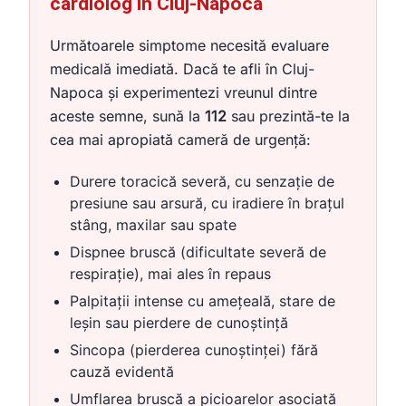
cardiolog în Cluj-Napoca
Următoarele simptome necesită evaluare
medicală imediată. Dacă te afli în Cluj-
Napoca și experimentezi vreunul dintre
aceste semne, sună la
112
sau prezintă-te la
cea mai apropiată cameră de urgență:
Durere toracică severă, cu senzație de
presiune sau arsură, cu iradiere în brațul
stâng, maxilar sau spate
Dispnee bruscă (dificultate severă de
respirație), mai ales în repaus
Palpitații intense cu amețeală, stare de
leșin sau pierdere de cunoștință
Sincopa (pierderea cunoștinței) fără
cauză evidentă
Umflarea bruscă a picioarelor asociată