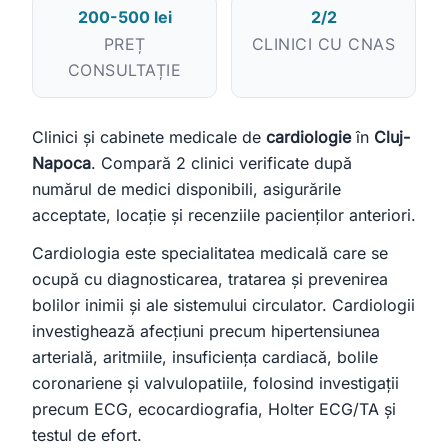
ajut.
200-500 lei
2/2
PREȚ
CLINICI CU CNAS
Toate
Doar medici
Doar clinici
CONSULTAȚIE
Încercați:
caut cardiolog în Cluj
mă doare burta, ce medic îmi recomandați?
Clinici și cabinete medicale de
cardiologie
în
Cluj-
Napoca
. Compară 2 clinici verificate după
clinică stomatologie pentru copii
numărul de medici disponibili, asigurările
acceptate, locație și recenziile pacienților anteriori.
Cardiologia este specialitatea medicală care se
ocupă cu diagnosticarea, tratarea și prevenirea
bolilor inimii și ale sistemului circulator. Cardiologii
investighează afecțiuni precum hipertensiunea
arterială, aritmiile, insuficiența cardiacă, bolile
coronariene și valvulopatiile, folosind investigații
precum ECG, ecocardiografia, Holter ECG/TA și
testul de efort.