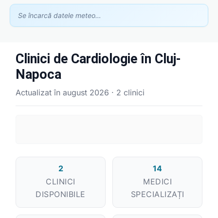
Se încarcă datele meteo…
Clinici de Cardiologie în Cluj-
Napoca
Actualizat în august 2026 · 2 clinici
Asistent GhidClinic
Vă ajutăm să găsiți medicul sau clinica potrivită
2
14
CLINICI
MEDICI
Ești medic sau ai o clinică medicală?
DISPONIBILE
SPECIALIZAȚI
Apari în recomandările noastre — scrie-ne la
contact@ghidclinic.ro
Bună! Spuneți-mi ce căutați — un medic sau o clinică — și vă