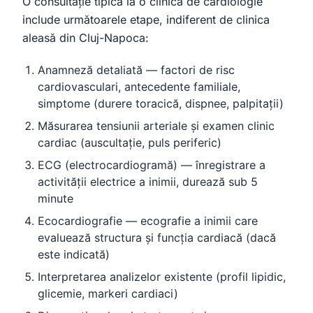
O consultație tipică la o clinică de cardiologie
include următoarele etape, indiferent de clinica
aleasă din Cluj-Napoca:
Anamneză detaliată — factori de risc
cardiovasculari, antecedente familiale,
simptome (durere toracică, dispnee, palpitații)
Măsurarea tensiunii arteriale și examen clinic
cardiac (auscultație, puls periferic)
ECG (electrocardiogramă) — înregistrare a
activității electrice a inimii, durează sub 5
minute
Ecocardiografie — ecografie a inimii care
evaluează structura și funcția cardiacă (dacă
este indicată)
Interpretarea analizelor existente (profil lipidic,
glicemie, markeri cardiaci)