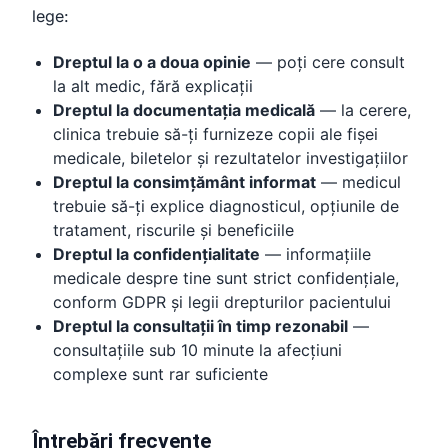
lege:
Dreptul la o a doua opinie
— poți cere consult
la alt medic, fără explicații
Dreptul la documentația medicală
— la cerere,
clinica trebuie să-ți furnizeze copii ale fișei
medicale, biletelor și rezultatelor investigațiilor
Dreptul la consimțământ informat
— medicul
trebuie să-ți explice diagnosticul, opțiunile de
tratament, riscurile și beneficiile
Dreptul la confidențialitate
— informațiile
medicale despre tine sunt strict confidențiale,
conform GDPR și legii drepturilor pacientului
Dreptul la consultații în timp rezonabil
—
consultațiile sub 10 minute la afecțiuni
complexe sunt rar suficiente
Întrebări frecvente