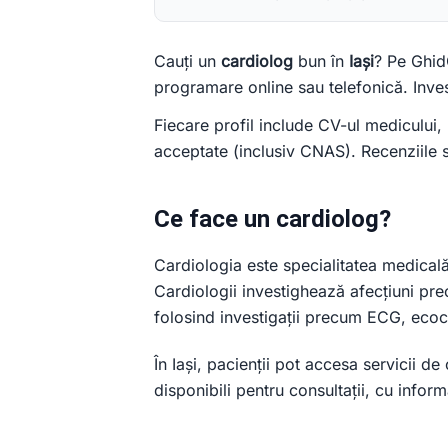
Cauți un
cardiolog
bun în
Iași
? Pe GhidC
programare online sau telefonică. Invest
Fiecare profil include CV-ul medicului, 
acceptate (inclusiv CNAS). Recenziile su
Ce face un cardiolog?
Cardiologia este specialitatea medicală 
Cardiologii investighează afecțiuni prec
folosind investigații precum ECG, ecoca
În Iași, pacienții pot accesa servicii de 
disponibili pentru consultații, cu infor