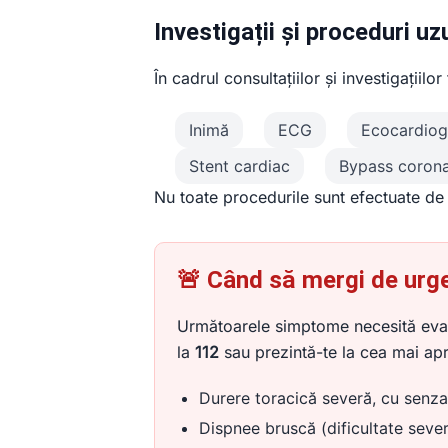
Investigații și proceduri uz
În cadrul consultațiilor și investigațiil
Inimă
ECG
Ecocardiog
Stent cardiac
Bypass corona
Nu toate procedurile sunt efectuate de f
🚨 Când să mergi de urgen
Următoarele simptome necesită evalu
la
112
sau prezintă-te la cea mai ap
Durere toracică severă, cu senzaț
Dispnee bruscă (dificultate sever