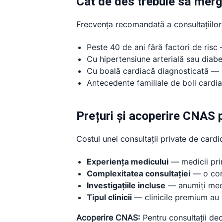
Cât de des trebuie să merg
Frecvența recomandată a consultațiilor 
Peste 40 de ani fără factori de risc
Cu hipertensiune arterială sau diabe
Cu boală cardiacă diagnosticată — c
Antecedente familiale de boli cardia
Prețuri și acoperire CNAS p
Costul unei consultații private de cardio
Experiența medicului
— medicii pri
Complexitatea consultației
— o cons
Investigațiile incluse
— anumiți medic
Tipul clinicii
— clinicile premium au t
Acoperire CNAS:
Pentru consultații dec