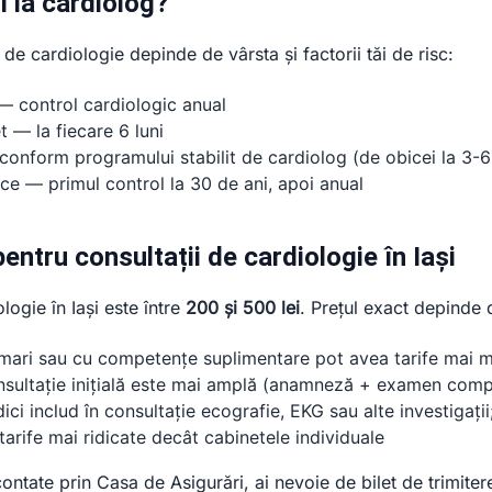
i la cardiolog?
de cardiologie depinde de vârsta și factorii tăi de risc:
 — control cardiologic anual
t — la fiecare 6 luni
onform programului stabilit de cardiolog (de obicei la 3-6 
ce — primul control la 30 de ani, apoi anual
entru consultații de cardiologie în Iași
logie în Iași este între
200 și 500 lei
. Prețul exact depinde 
mari sau cu competențe suplimentare pot avea tarife mai m
ultație inițială este mai amplă (anamneză + examen compl
i includ în consultație ecografie, EKG sau alte investigații; 
arife mai ridicate decât cabinetele individuale
ontate prin Casa de Asigurări, ai nevoie de bilet de trimiter