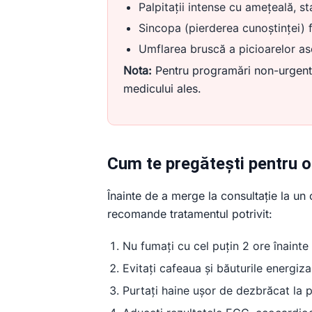
Palpitații intense cu amețeală, s
Sincopa (pierderea cunoștinței) 
Umflarea bruscă a picioarelor aso
Nota:
Pentru programări non-urgente 
medicului ales.
Cum te pregătești pentru o 
Înainte de a merge la consultație la un
recomande tratamentul potrivit:
Nu fumați cu cel puțin 2 ore înainte
Evitați cafeaua și băuturile energiza
Purtați haine ușor de dezbrăcat la 