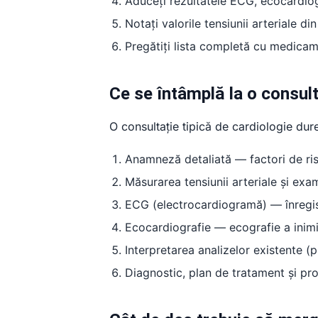
Aduceți rezultatele ECG, ecocardiog
Notați valorile tensiunii arteriale 
Pregătiți lista completă cu medicame
Ce se întâmplă la o consult
O consultație tipică de cardiologie dur
Anamneză detaliată — factori de risc
Măsurarea tensiunii arteriale și exam
ECG (electrocardiogramă) — înregistr
Ecocardiografie — ecografie a inimii
Interpretarea analizelor existente (pr
Diagnostic, plan de tratament și pr