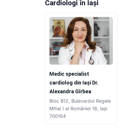
Cardiologi în Iași
Medic specialist
cardiolog din Iași Dr.
Alexandra Gîrbea
Bloc B12, Bulevardul Regele
Mihai I al României 18, Iași
700164