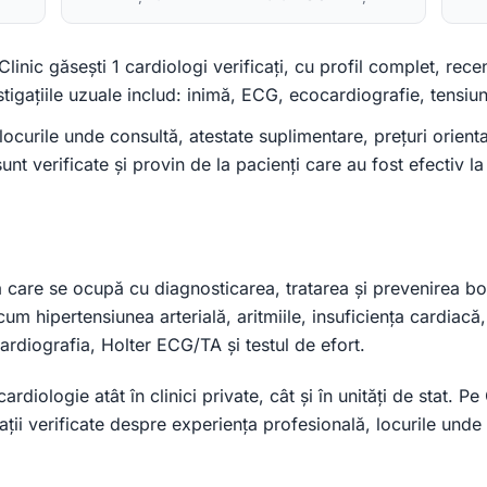
linic găsești 1 cardiologi verificați, cu profil complet, recen
igațiile uzuale includ: inimă, ECG, ecocardiografie, tensiune
locurile unde consultă, atestate suplimentare, prețuri orientat
nt verificate și provin de la pacienți care au fost efectiv la 
care se ocupă cu diagnosticarea, tratarea și prevenirea bolilo
um hipertensiunea arterială, aritmiile, insuficiența cardiacă, 
rdiografia, Holter ECG/TA și testul de efort.
cardiologie atât în clinici private, cât și în unități de stat. 
mații verificate despre experiența profesională, locurile und