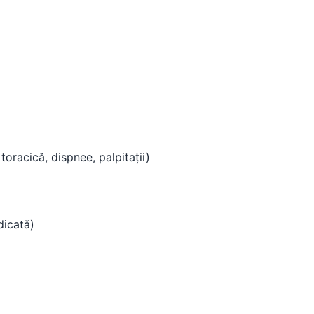
oracică, dispnee, palpitații)
dicată)