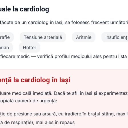
uale la cardiolog
or făcute de un cardiolog în Iași, se folosesc frecvent următor
rafie
Tensiune arterială
Aritmie
Insuficien
rian
Holter
iecare medic — verifică profilul medicului ales pentru lista 
ță la cardiolog în Iași
are medicală imediată. Dacă te afli în Iași și experimentez
ropiată cameră de urgență:
ie de presiune sau arsură, cu iradiere în brațul stâng, maxi
ă de respirație), mai ales în repaus