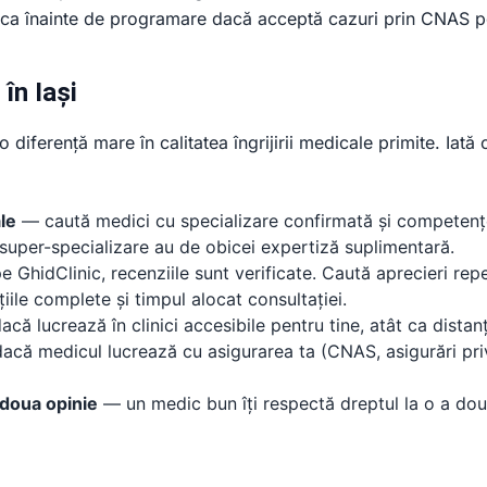
nica înainte de programare dacă acceptă cazuri prin CNAS p
în Iași
diferență mare în calitatea îngrijirii medicale primite. Iată c
le
— caută medici cu specializare confirmată și competenț
 super-specializare au de obicei expertiză suplimentară.
 GhidClinic, recenziile sunt verificate. Caută aprecieri rep
iile complete și timpul alocat consultației.
acă lucrează în clinici accesibile pentru tine, atât ca distan
că medicul lucrează cu asigurarea ta (CNAS, asigurări pr
 doua opinie
— un medic bun îți respectă dreptul la o a doua