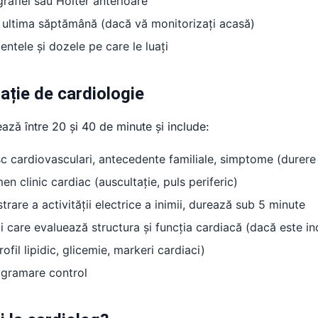
rafiei sau Holter anterioare
din ultima săptămână (dacă vă monitorizați acasă)
ntele și dozele pe care le luați
ație de cardiologie
ează între 20 și 40 de minute și include:
 cardiovasculari, antecedente familiale, simptome (durere t
en clinic cardiac (auscultație, puls periferic)
are a activității electrice a inimii, durează sub 5 minute
 care evaluează structura și funcția cardiacă (dacă este in
ofil lipidic, glicemie, markeri cardiaci)
ogramare control