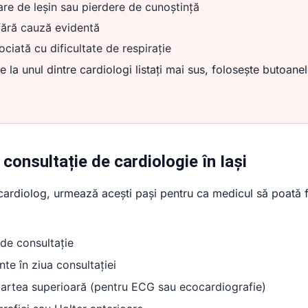
tare de leșin sau pierdere de cunoștință
fără cauză evidentă
ciată cu dificultate de respirație
la unul dintre cardiologi listați mai sus, folosește butoane
consultație de cardiologie în Iași
 cardiolog, urmează acești pași pentru ca medicul să poată 
 de consultație
nte în ziua consultației
partea superioară (pentru ECG sau ecocardiografie)