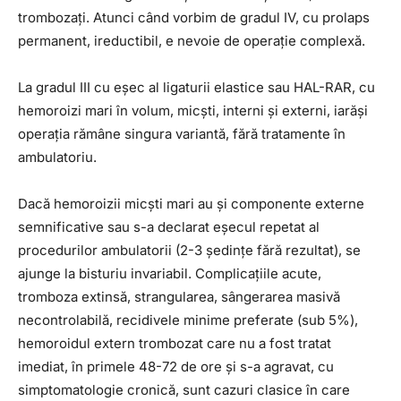
trombozați. Atunci când vorbim de gradul IV, cu prolaps
permanent, ireductibil, e nevoie de operație complexă.
La gradul III cu eșec al ligaturii elastice sau HAL-RAR, cu
hemoroizi mari în volum, micști, interni și externi, iarăși
operația rămâne singura variantă, fără tratamente în
ambulatoriu.
Dacă hemoroizii micști mari au și componente externe
semnificative sau s-a declarat eșecul repetat al
procedurilor ambulatorii (2-3 ședințe fără rezultat), se
ajunge la bisturiu invariabil. Complicațiile acute,
tromboza extinsă, strangularea, sângerarea masivă
necontrolabilă, recidivele minime preferate (sub 5%),
hemoroidul extern trombozat care nu a fost tratat
imediat, în primele 48-72 de ore și s-a agravat, cu
simptomatologie cronică, sunt cazuri clasice în care