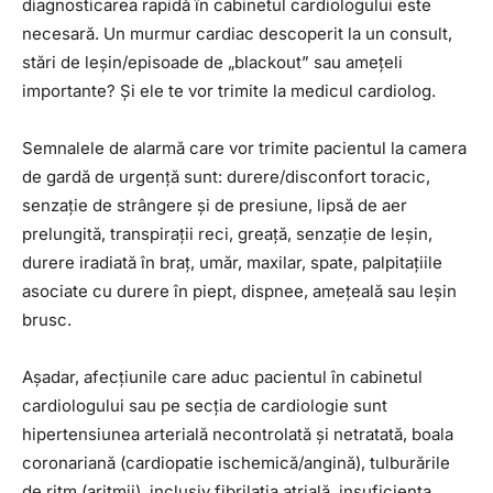
diagnosticarea rapidă în cabinetul cardiologului este
necesară. Un murmur cardiac descoperit la un consult,
stări de leșin/episoade de „blackout” sau amețeli
importante? Și ele te vor trimite la medicul cardiolog.
Semnalele de alarmă care vor trimite pacientul la camera
de gardă de urgență sunt: durere/disconfort toracic,
senzație de strângere și de presiune, lipsă de aer
prelungită, transpirații reci, greață, senzație de leșin,
durere iradiată în braț, umăr, maxilar, spate, palpitațiile
asociate cu durere în piept, dispnee, amețeală sau leșin
brusc.
Așadar, afecțiunile care aduc pacientul în cabinetul
cardiologului sau pe secția de cardiologie sunt
hipertensiunea arterială necontrolată și netratată, boala
coronariană (cardiopatie ischemică/angină), tulburările
de ritm (aritmii), inclusiv fibrilația atrială, insuficiența