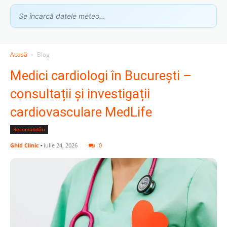
Se încarcă datele meteo…
Acasă
Blog
Medici cardiologi în București –
consultații și investigații
cardiovasculare MedLife
Recomandări
Ghid Clinic
-
iulie 24, 2026
0
Asistent GhidClinic
Vă ajutăm să găsiți medicul sau clinica potrivită