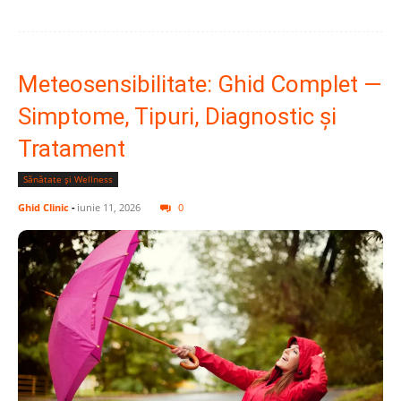
Meteosensibilitate: Ghid Complet —
Simptome, Tipuri, Diagnostic și
Tratament
Sănătate și Wellness
Ghid Clinic
-
iunie 11, 2026
0