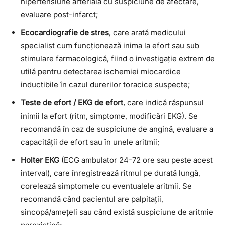
hipertensiune arterială cu suspiciune de afectare,
evaluare post-infarct;
Ecocardiografie de stres
, care arată medicului
specialist cum funcționează inima la efort sau sub
stimulare farmacologică, fiind o investigație extrem de
utilă pentru detectarea ischemiei miocardice
inductibile în cazul durerilor toracice suspecte;
Teste de efort / EKG de efort
, care indică răspunsul
inimii la efort (ritm, simptome, modificări EKG). Se
recomandă în caz de suspiciune de angină, evaluare a
capacității de efort sau în unele aritmii;
Holter EKG
(ECG ambulator 24-72 ore sau peste acest
interval), care înregistrează ritmul pe durată lungă,
corelează simptomele cu eventualele aritmii. Se
recomandă când pacientul are palpitații,
sincopă/amețeli sau când există suspiciune de aritmie