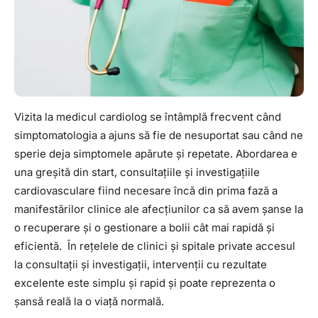
Ești medic sau ai o clinică medicală?
Apari în recomandările noastre — scrie-ne la
contact@ghidclinic.ro
Bună! Spuneți-mi ce căutați — un medic sau o clinică — și vă
ajut.
Vizita la medicul cardiolog se întâmplă frecvent când
Toate
Doar medici
Doar clinici
simptomatologia a ajuns să fie de nesuportat sau când ne
sperie deja simptomele apărute și repetate. Abordarea e
Încercați:
una greșită din start, consultațiile și investigațiile
caut cardiolog în Cluj
mă doare burta, ce medic îmi recomandați?
cardiovasculare fiind necesare încă din prima fază a
clinică stomatologie pentru copii
manifestărilor clinice ale afecțiunilor ca să avem șanse la
o recuperare și o gestionare a bolii cât mai rapidă și
eficientă. În rețelele de clinici și spitale private accesul
la consultații și investigații, intervenții cu rezultate
excelente este simplu și rapid și poate reprezenta o
șansă reală la o viață normală.