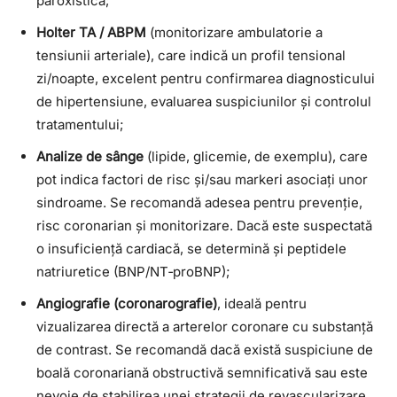
paroxistică;
Holter TA / ABPM
(monitorizare ambulatorie a
tensiunii arteriale), care indică un profil tensional
zi/noapte, excelent pentru confirmarea diagnosticului
de hipertensiune, evaluarea suspiciunilor și controlul
tratamentului;
Analize de sânge
(lipide, glicemie, de exemplu), care
pot indica factori de risc și/sau markeri asociați unor
sindroame. Se recomandă adesea pentru prevenție,
risc coronarian și monitorizare. Dacă este suspectată
o insuficiență cardiacă, se determină și peptidele
natriuretice (BNP/NT‑proBNP);
Angiografie (coronarografie)
, ideală pentru
vizualizarea directă a arterelor coronare cu substanță
de contrast. Se recomandă dacă există suspiciune de
boală coronariană obstructivă semnificativă sau este
nevoie de stabilirea unei strategii de revascularizare.