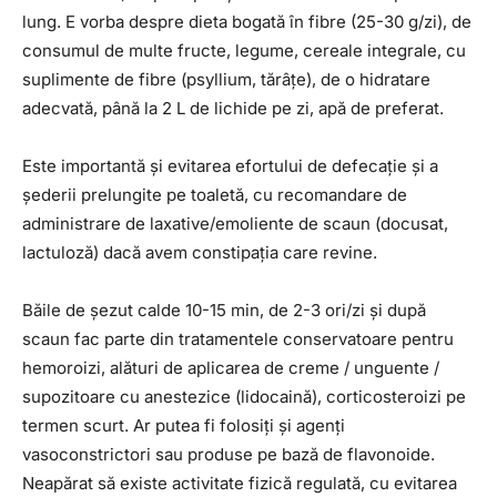
lung. E vorba despre dieta bogată în fibre (25-30 g/zi), de
consumul de multe fructe, legume, cereale integrale, cu
suplimente de fibre (psyllium, tărâțe), de o hidratare
adecvată, până la 2 L de lichide pe zi, apă de preferat.
Este importantă și evitarea efortului de defecație și a
șederii prelungite pe toaletă, cu recomandare de
administrare de laxative/emoliente de scaun (docusat,
lactuloză) dacă avem constipația care revine.
Băile de șezut calde 10-15 min, de 2-3 ori/zi și după
scaun fac parte din tratamentele conservatoare pentru
hemoroizi, alături de aplicarea de creme / unguente /
supozitoare cu anestezice (lidocaină), corticosteroizi pe
termen scurt. Ar putea fi folosiți și agenți
vasoconstrictori sau produse pe bază de flavonoide.
Neapărat să existe activitate fizică regulată, cu evitarea