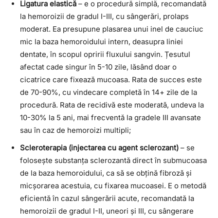
Ligatura elastică
– e o procedură simplă, recomandată
la hemoroizii de gradul I-III, cu sângerări, prolaps
moderat. Ea presupune plasarea unui inel de cauciuc
mic la baza hemoroidului intern, deasupra liniei
dentate, în scopul opririi fluxului sangvin. Țesutul
afectat cade singur în 5-10 zile, lăsând doar o
cicatrice care fixează mucoasa. Rata de succes este
de 70-90%, cu vindecare completă în 14+ zile de la
procedură. Rata de recidivă este moderată, undeva la
10-30% la 5 ani, mai frecventă la gradele III avansate
sau în caz de hemoroizi multipli;
Scleroterapia (injectarea cu agent sclerozant)
– se
folosește substanța sclerozantă direct în submucoasa
de la baza hemoroidului, ca să se obțină fibroză și
micșorarea acestuia, cu fixarea mucoasei. E o metodă
eficientă în cazul sângerării acute, recomandată la
hemoroizii de gradul I-II, uneori și III, cu sângerare