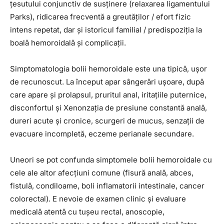
țesutului conjunctiv de susținere (relaxarea ligamentului
Parks), ridicarea frecventă a greutăților / efort fizic
intens repetat, dar și istoricul familial / predispoziția la
boală hemoroidală și complicații.
Simptomatologia bolii hemoroidale este una tipică, ușor
de recunoscut. La început apar sângerări ușoare, după
care apare și prolapsul, pruritul anal, iritațiile puternice,
disconfortul și Xenonzația de presiune constantă anală,
dureri acute și cronice, scurgeri de mucus, senzații de
evacuare incompletă, eczeme perianale secundare.
Uneori se pot confunda simptomele bolii hemoroidale cu
cele ale altor afecțiuni comune (fisură anală, abces,
fistulă, condiloame, boli inflamatorii intestinale, cancer
colorectal). E nevoie de examen clinic și evaluare
medicală atentă cu tușeu rectal, anoscopie,