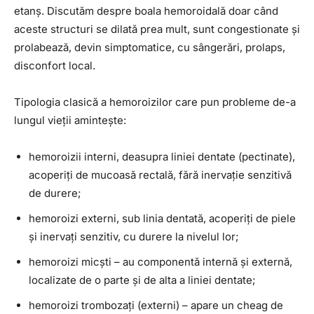
etanș. Discutăm despre boala hemoroidală doar când
aceste structuri se dilată prea mult, sunt congestionate și
prolabează, devin simptomatice, cu sângerări, prolaps,
disconfort local.
Tipologia clasică a hemoroizilor care pun probleme de-a
lungul vieții amintește:
hemoroizii interni, deasupra liniei dentate (pectinate),
acoperiți de mucoasă rectală, fără inervație senzitivă
de durere;
hemoroizi externi, sub linia dentată, acoperiți de piele
și inervați senzitiv, cu durere la nivelul lor;
hemoroizi micști – au componentă internă și externă,
localizate de o parte și de alta a liniei dentate;
hemoroizi trombozați (externi) – apare un cheag de