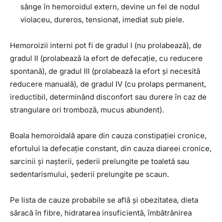
sânge în hemoroidul extern, devine un fel de nodul
violaceu, dureros, tensionat, imediat sub piele.
Hemoroizii interni pot fi de gradul I (nu prolabează), de
gradul II (prolabează la efort de defecație, cu reducere
spontană), de gradul III (prolabează la efort și necesită
reducere manuală), de gradul IV (cu prolaps permanent,
ireductibil, determinând disconfort sau durere în caz de
strangulare ori tromboză, mucus abundent).
Boala hemoroidală apare din cauza constipației cronice,
efortului la defecație constant, din cauza diareei cronice,
sarcinii și nașterii, șederii prelungite pe toaletă sau
sedentarismului, șederii prelungite pe scaun.
Pe lista de cauze probabile se află și obezitatea, dieta
săracă în fibre, hidratarea insuficientă, îmbătrânirea