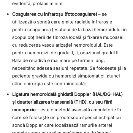
evidentă, prolaps minim;
Coagularea cu infraroșu (fotocoagulare)
– se
utilizează o sondă care emite radiație infraroșie
pentru coagularea țesutului de la baza hemoroidului în
scopul obținerii de fibroză locală și fixarea mucoasei,
cu reducerea vascularizației hemoroidului. Este
pentru hemoroizii de gradul I, II, ocazional gradul III.
Rata de recidivă e mai mare pe termen lung,
necesitând adesea sesiuni repetate. Se folosește și la
paciente gravide cu hemoroizi simptomatici, atunci
când chirurgia este contraindicată;
Ligatura hemoroidală ghidată Doppler (HAL/DG-HAL)
și dearterializarea transanală (THD), cu sau fără
mucopexie
– este o metodă avansată ambulatorie în
care se folosește un proctoscop special echipat cu
sondă Doppler care localizează ramurile arterei
rectale superioare răspunzătoare de „hrănirea”