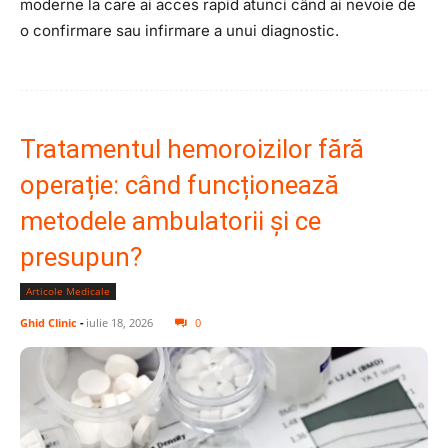
moderne la care ai acces rapid atunci când ai nevoie de
o confirmare sau infirmare a unui diagnostic.
Tratamentul hemoroizilor fără
operație: când funcționează
metodele ambulatorii și ce
presupun?
Articole Medicale
Ghid Clinic
-
iulie 18, 2026
0