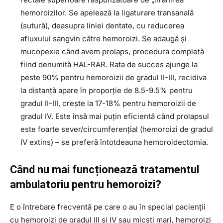
hemoroizilor. Se apelează la ligaturare transanală
(sutură), deasupra liniei dentate, cu reducerea
afluxului sangvin către hemoroizi. Se adaugă și
mucopexie când avem prolaps, procedura completă
fiind denumită HAL-RAR. Rata de succes ajunge la
peste 90% pentru hemoroizii de gradul II-III, recidiva
la distanță apare în proporție de 8.5-9.5% pentru
gradul II-III, crește la 17-18% pentru hemoroizii de
gradul IV. Este însă mai puțin eficientă când prolapsul
este foarte sever/circumferențial (hemoroizi de gradul
IV extins) – se preferă întotdeauna hemoroidectomia.
Când nu mai funcționează tratamentul
ambulatoriu pentru hemoroizi?
E o întrebare frecventă pe care o au în special pacienții
cu hemoroizi de gradul III și IV sau micști mari, hemoroizi