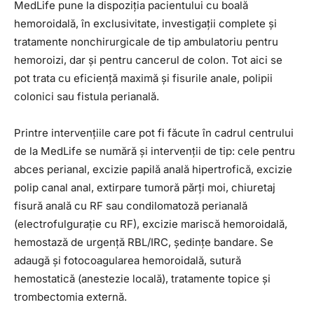
MedLife pune la dispoziția pacientului cu boală
hemoroidală, în exclusivitate, investigații complete și
tratamente nonchirurgicale de tip ambulatoriu pentru
hemoroizi, dar și pentru cancerul de colon. Tot aici se
pot trata cu eficiență maximă și fisurile anale, polipii
colonici sau fistula perianală.
Printre intervențiile care pot fi făcute în cadrul centrului
de la MedLife se numără și intervenții de tip: cele pentru
abces perianal, excizie papilă anală hipertrofică, excizie
polip canal anal, extirpare tumoră părți moi, chiuretaj
fisură anală cu RF sau condilomatoză perianală
(electrofulgurație cu RF), excizie mariscă hemoroidală,
hemostază de urgență RBL/IRC, ședințe bandare. Se
adaugă și fotocoagularea hemoroidală, sutură
hemostatică (anestezie locală), tratamente topice și
trombectomia externă.