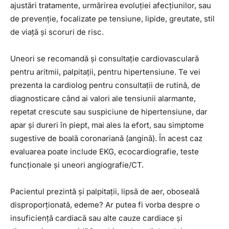
ajustări tratamente, urmărirea evoluției afecțiunilor, sau
de prevenție, focalizate pe tensiune, lipide, greutate, stil
de viață și scoruri de risc.
Uneori se recomandă și consultație cardiovasculară
pentru aritmii, palpitații, pentru hipertensiune. Te vei
prezenta la cardiolog pentru consultații de rutină, de
diagnosticare când ai valori ale tensiunii alarmante,
repetat crescute sau suspiciune de hipertensiune, dar
apar și dureri în piept, mai ales la efort, sau simptome
sugestive de boală coronariană (angină). În acest caz
evaluarea poate include EKG, ecocardiografie, teste
funcționale și uneori angiografie/CT.
Pacientul prezintă și palpitații, lipsă de aer, oboseală
disproporționată, edeme? Ar putea fi vorba despre o
insuficiență cardiacă sau alte cauze cardiace și