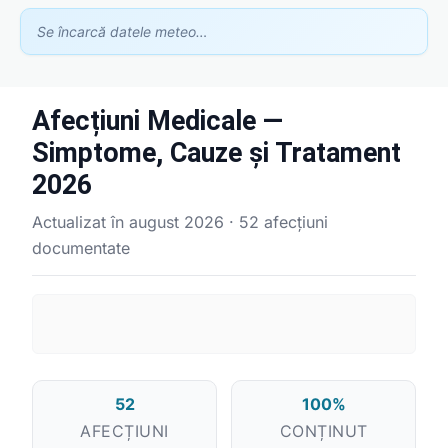
Se încarcă datele meteo…
Afecțiuni Medicale —
Simptome, Cauze și Tratament
2026
Actualizat în august 2026 · 52 afecțiuni
documentate
Asistent GhidClinic
Vă ajutăm să găsiți medicul sau clinica potrivită
52
100%
Ești medic sau ai o clinică medicală?
AFECȚIUNI
CONȚINUT
Apari în recomandările noastre — scrie-ne la
contact@ghidclinic.ro