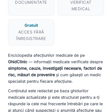
DOCUMENTATE
VERIFICAT
Bună! Spuneți-mi ce căutați — un medic sau o clinică — și vă
MEDICAL
ajut.
Toate
Doar medici
Doar clinici
Gratuit
ACCES FĂRĂ
Încercați:
ÎNREGISTRARE
caut cardiolog în Cluj
mă doare burta, ce medic îmi recomandați?
clinică stomatologie pentru copii
Enciclopedia afecțiunilor medicale de pe
GhidClinic
— informații medicale verificate despre
simptome, cauze, investigații necesare, factori de
risc, măsuri de prevenire
și cum găsești un medic
specialist pentru fiecare afecțiune.
Conținutul este redactat pe baza ghidurilor
medicale actualizate și este structurat pentru a-ți
răspunde la cele mai frecvente întrebări pe care le
ai atunci când suspectezi o anumită afecțiune sau