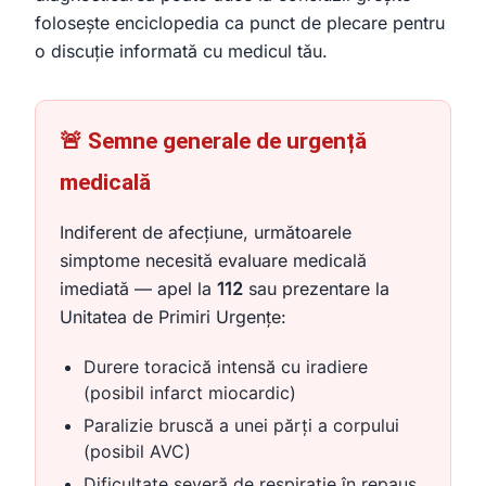
folosește enciclopedia ca punct de plecare pentru
o discuție informată cu medicul tău.
🚨 Semne generale de urgență
medicală
Indiferent de afecțiune, următoarele
simptome necesită evaluare medicală
imediată — apel la
112
sau prezentare la
Unitatea de Primiri Urgențe:
Durere toracică intensă cu iradiere
(posibil infarct miocardic)
Paralizie bruscă a unei părți a corpului
(posibil AVC)
Dificultate severă de respirație în repaus